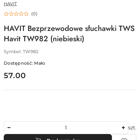
NAZWA
HAVIT
PRODUCENTA:
(0)
HAVIT Bezprzewodowe słuchawki TWS
Havit TW982 (niebieski)
Symbol:
TW982
Dostępność:
Mało
cena:
57.00
Ilość
szt.