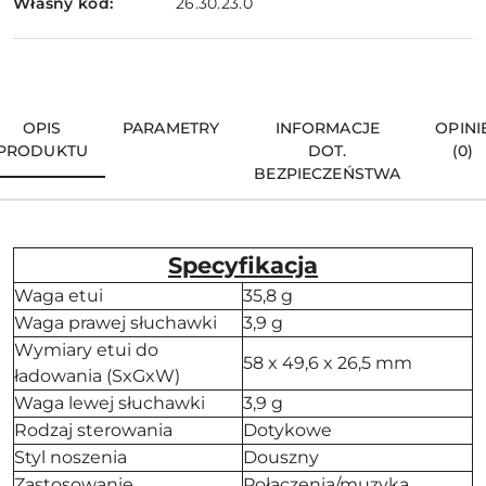
Własny kod:
26.30.23.0
OPIS
PARAMETRY
INFORMACJE
OPINI
PRODUKTU
DOT.
(0)
BEZPIECZEŃSTWA
Specyfikacja
Waga etui
35,8 g
Waga prawej słuchawki
3,9 g
Wymiary etui do
58 x 49,6 x 26,5 mm
ładowania (SxGxW)
Waga lewej słuchawki
3,9 g
Rodzaj sterowania
Dotykowe
Styl noszenia
Douszny
Zastosowanie
Połączenia/muzyka