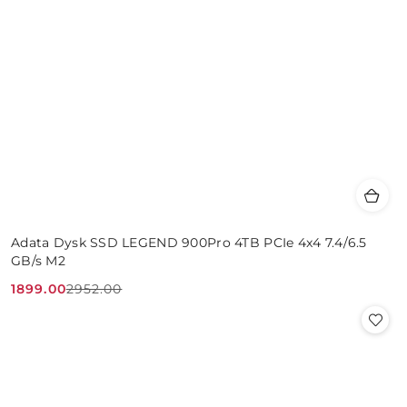
Adata Dysk SSD LEGEND 900Pro 4TB PCIe 4x4 7.4/6.5
GB/s M2
1899.00
2952.00
Cena
Cena
promocyjna:
przed
promocją: