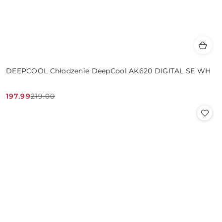
DEEPCOOL Chłodzenie DeepCool AK620 DIGITAL SE WH
197.99
219.00
Cena
Cena
promocyjna:
przed
promocją: