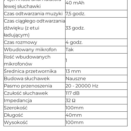
40 mAh
lewej słuchawki
Czas odtwarzania muzyki
7,5 godz.
Czas ciągłego odtwarzania
dźwięku (z etui
33 godz.
ładującym)
Czas rozmowy
4 godz.
Wbudowany mikrofon
Tak
Ilość wbudowanych
1
mikrofonów
Średnica przetwornika
13 mm
Budowa słuchawek
Nauszne
Pasmo przenoszenia
20 - 20000 Hz
Czułość słuchawek
117 dB
Impedancja
32 Ω
Szerokość
100mm
Długość
40mm
Wysokość
100mm