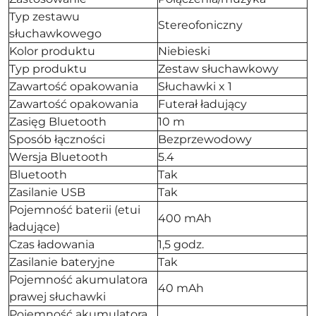
Typ zestawu
Stereofoniczny
słuchawkowego
Kolor produktu
Niebieski
Typ produktu
Zestaw słuchawkowy
Zawartość opakowania
Słuchawki x 1
Zawartość opakowania
Futerał ładujący
Zasięg Bluetooth
10 m
Sposób łączności
Bezprzewodowy
Wersja Bluetooth
5.4
Bluetooth
Tak
Zasilanie USB
Tak
Pojemność baterii (etui
400 mAh
ładujące)
Czas ładowania
1,5 godz.
Zasilanie bateryjne
Tak
Pojemność akumulatora
40 mAh
prawej słuchawki
Pojemność akumulatora