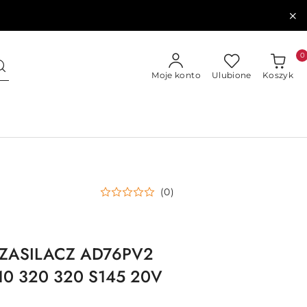
0
Moje konto
Ulubione
Koszyk
(0)
L ZASILACZ AD76PV2
0 320 320 S145 20V