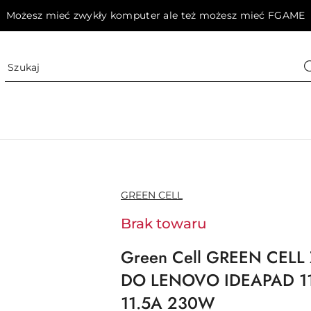
Możesz mieć zwykły komputer ale też możesz mieć FGAME
NAZWA
GREEN CELL
PRODUCENTA:
Brak towaru
Green Cell GREEN CEL
DO LENOVO IDEAPAD 11
11.5A 230W