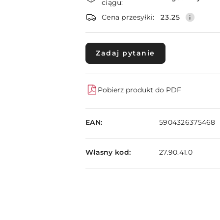
i
ciągu:
dostawa
Cena przesyłki:
23.25
Zadaj pytanie
Pobierz produkt do PDF
EAN:
5904326375468
Własny kod:
27.90.41.0