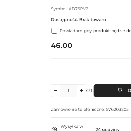
Symbol:
AD76PV2
Dostępność:
Brak towaru
Powiadom gdy produkt będzie d
cena:
46.00
Ilość
szt.
D
Zamówienie telefoniczne: 576203205
Dostępność
Wysyłka w
24 godziny