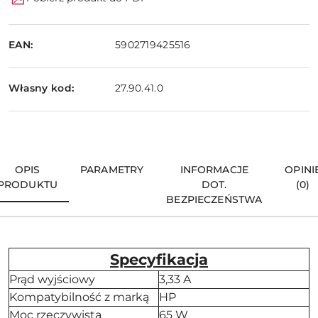
EAN:
5902719425516
Własny kod:
27.90.41.0
OPIS
PARAMETRY
INFORMACJE
OPINI
PRODUKTU
DOT.
(0)
BEZPIECZEŃSTWA
Specyfikacja
Prąd wyjściowy
3,33 A
Kompatybilność z marką
HP
Moc rzeczywista
65 W