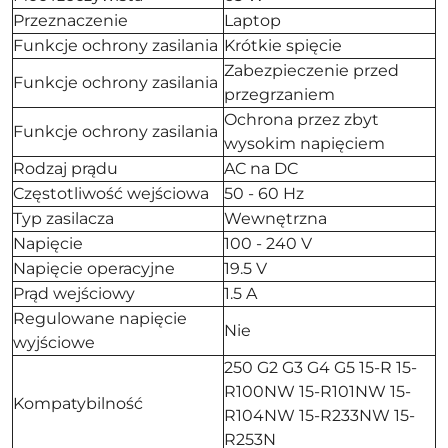
Przeznaczenie
Laptop
Funkcje ochrony zasilania
Krótkie spięcie
Zabezpieczenie przed
Funkcje ochrony zasilania
przegrzaniem
Ochrona przez zbyt
Funkcje ochrony zasilania
wysokim napięciem
Rodzaj prądu
AC na DC
Częstotliwość wejściowa
50 - 60 Hz
Typ zasilacza
Wewnętrzna
Napięcie
100 - 240 V
Napięcie operacyjne
19.5 V
Prąd wejściowy
1.5 A
Regulowane napięcie
Nie
wyjściowe
250 G2 G3 G4 G5 15-R 15-
R100NW 15-R101NW 15-
Kompatybilność
R104NW 15-R233NW 15-
R253N