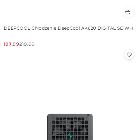
DEEPCOOL Chłodzenie DeepCool AK620 DIGITAL SE WH
197.99
219.00
Cena
Cena
promocyjna:
przed
promocją: