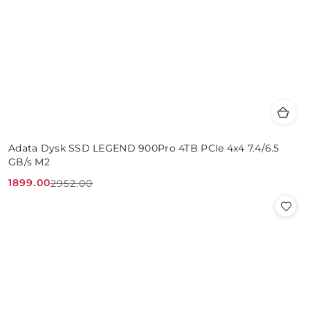
Adata Dysk SSD LEGEND 900Pro 4TB PCIe 4x4 7.4/6.5
GB/s M2
1899.00
2952.00
Cena
Cena
promocyjna:
przed
promocją: