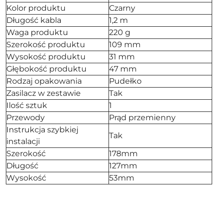
Kolor produktu
Czarny
Długość kabla
1,2 m
Waga produktu
220 g
Szerokość produktu
109 mm
Wysokość produktu
31 mm
Głębokość produktu
47 mm
Rodzaj opakowania
Pudełko
Zasilacz w zestawie
Tak
Ilość sztuk
1
Przewody
Prąd przemienny
Instrukcja szybkiej
Tak
instalacji
Szerokość
178mm
Długość
127mm
Wysokość
53mm