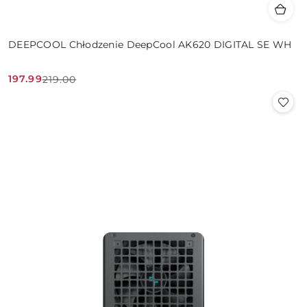
DEEPCOOL Chłodzenie DeepCool AK620 DIGITAL SE WH
197.99
219.00
Cena
Cena
promocyjna:
przed
promocją: