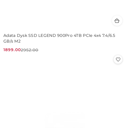
Adata Dysk SSD LEGEND 900Pro 4TB PCIe 4x4 7.4/6.5
GB/s M2
1899.00
2952.00
Cena
Cena
promocyjna:
przed
promocją: