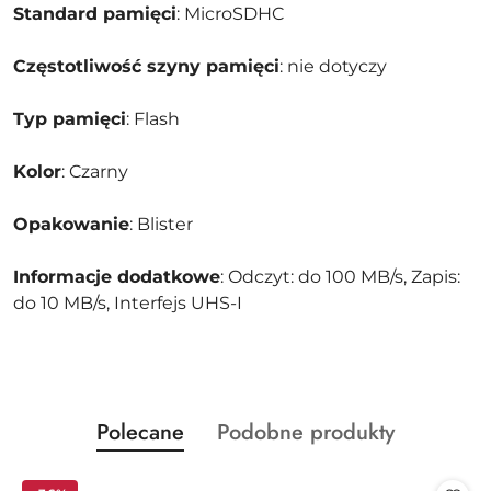
Standard pamięci
: MicroSDHC
Częstotliwość szyny pamięci
: nie dotyczy
Typ pamięci
: Flash
Kolor
: Czarny
Opakowanie
: Blister
Informacje dodatkowe
: Odczyt: do 100 MB/s, Zapis:
do 10 MB/s, Interfejs UHS-I
Produkty
Produkty
Polecane
Podobne produkty
Pomiń karuzelę produktów
o
o
statusie:
statusie: