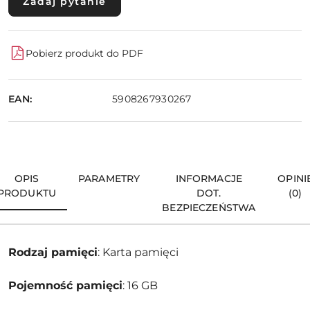
Zadaj pytanie
Pobierz produkt do PDF
EAN:
5908267930267
OPIS
PARAMETRY
INFORMACJE
OPINI
PRODUKTU
DOT.
(0)
BEZPIECZEŃSTWA
Rodzaj pamięci
: Karta pamięci
Pojemność pamięci
: 16 GB