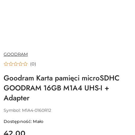
NAZWA
GOODRAM
PRODUCENTA:
(0)
Goodram Karta pamięci microSDHC
GOODRAM 16GB M1A4 UHS-I +
Adapter
Symbol:
M1A4-0160R12
Dostępność:
Mało
cena:
42.00