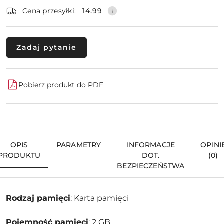
dostawa
Wyślij
Cena przesyłki:
14.99
Zadaj pytanie
Pobierz produkt do PDF
OPIS
PARAMETRY
INFORMACJE
OPINI
PRODUKTU
DOT.
(0)
BEZPIECZEŃSTWA
Rodzaj pamięci
: Karta pamięci
Pojemność pamięci
: 2 GB