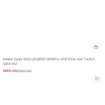
Adata Dysk SSD LEGEND 900Pro 4TB PCIe 4x4 7.4/6.5
GB/s M2
1899.00
2952.00
Cena
Cena
promocyjna:
przed
promocją: