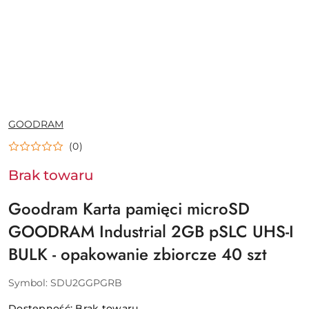
NAZWA
GOODRAM
PRODUCENTA:
(0)
Brak towaru
Goodram Karta pamięci microSD
GOODRAM Industrial 2GB pSLC UHS-I
BULK - opakowanie zbiorcze 40 szt
Symbol:
SDU2GGPGRB
Dostępność:
Brak towaru