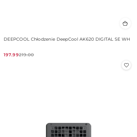
DEEPCOOL Chłodzenie DeepCool AK620 DIGITAL SE WH
197.99
219.00
Cena
Cena
promocyjna:
przed
promocją: