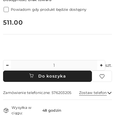
Powiadom gdy produkt będzie dostępny
cena:
511.00
Ilość
szt.
Do koszyka
Zamówienie telefoniczne: 576203205
Zostaw telefon
Dostępność
Wysyłka w
i
48 godzin
ciągu: