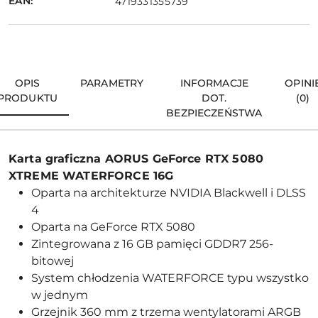
EAN:
4719331355739
OPIS
PARAMETRY
INFORMACJE
OPINI
PRODUKTU
DOT.
(0)
BEZPIECZEŃSTWA
Karta graficzna AORUS GeForce RTX 5080
XTREME WATERFORCE 16G
Oparta na architekturze NVIDIA Blackwell i DLSS
4
Oparta na GeForce RTX 5080
Zintegrowana z 16 GB pamięci GDDR7 256-
bitowej
System chłodzenia WATERFORCE typu wszystko
w jednym
Grzejnik 360 mm z trzema wentylatorami ARGB