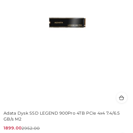
Adata Dysk SSD LEGEND 900Pro 4TB PCIe 4x4 7.4/6.5
GB/s M2
1899.00
2952.00
Cena
Cena