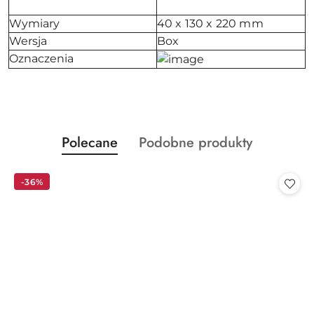
Wymiary
40 x 130 x 220 mm
Wersja
Box
Oznaczenia
Produkty
Produkty
Polecane
Podobne produkty
Pomiń karuzelę produktów
o
o
statusie:
statusie:
-36%