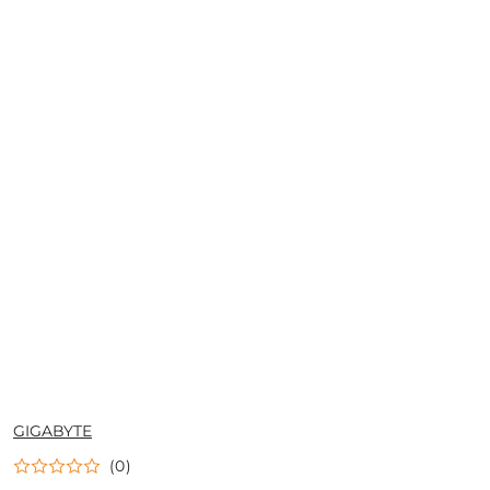
NAZWA
GIGABYTE
PRODUCENTA:
(0)