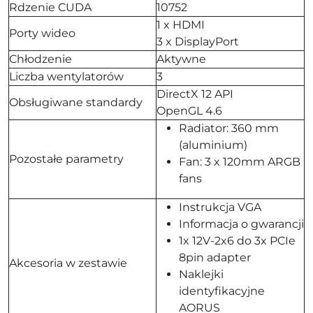
Rdzenie CUDA
10752
1 x HDMI
Porty wideo
3 x DisplayPort
Chłodzenie
Aktywne
Liczba wentylatorów
3
DirectX 12 API
Obsługiwane standardy
OpenGL 4.6
Radiator: 360 mm
(aluminium)
Pozostałe parametry
Fan: 3 x 120mm ARGB
fans
Instrukcja VGA
Informacja o gwarancji
1x 12V-2x6 do 3x PCIe
8pin adapter
Akcesoria w zestawie
Naklejki
identyfikacyjne
AORUS