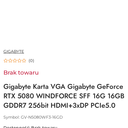
NAZWA
GIGABYTE
PRODUCENTA:
(0)
Brak towaru
Gigabyte Karta VGA Gigabyte GeForce
RTX 5080 WINDFORCE SFF 16G 16GB
GDDR7 256bit HDMI+3xDP PCIe5.0
Symbol:
GV-N5080WF3-16GD
Dostępność:
Brak towaru