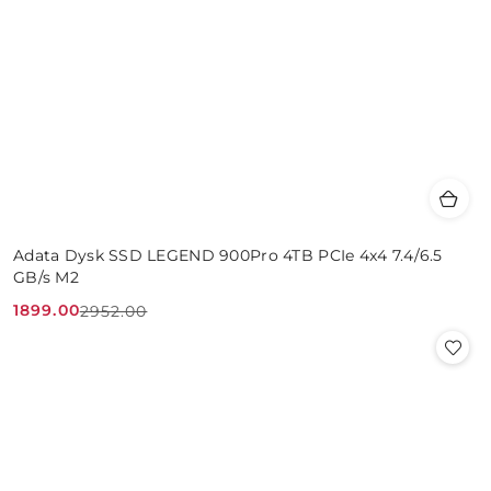
Adata Dysk SSD LEGEND 900Pro 4TB PCIe 4x4 7.4/6.5
GB/s M2
1899.00
2952.00
Cena
Cena
promocyjna:
przed
promocją: