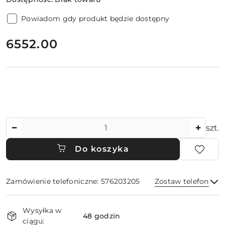
Powiadom gdy produkt będzie dostępny
cena:
6552.00
Ilość
szt.
Do koszyka
Zamówienie telefoniczne: 576203205
Zostaw telefon
Dostępność
Wysyłka w
i
48 godzin
ciągu: