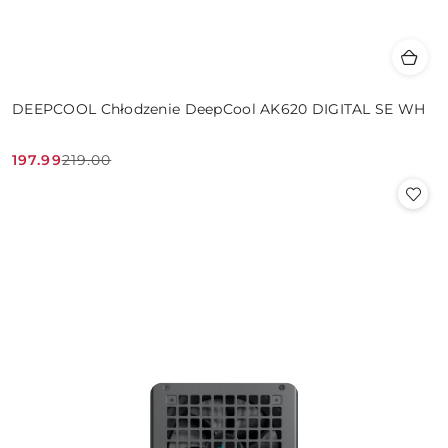
DEEPCOOL Chłodzenie DeepCool AK620 DIGITAL SE WH
197.99
219.00
Cena
Cena
promocyjna:
przed
promocją: