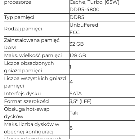
procesorze
Cache, Turbo, (65W)
DDR5-4800
Typ pamięci
DDR5
Unbuffered
Rodzaj pamięci
ECC
Zainstalowana pamięć
32 GB
RAM
Maks. wielkość pamięci
128 GB
Liczba obsadzonych
1
gniazd pamięci
Liczba wszystkich gniazd
4
pamięci
Interfejs dysku
SATA
Format szerokości
3,5'' (LFF)
Obsługa hot-swap
Tak
dysków
Maks. liczba dysków w
8
obecnej konfiguracji