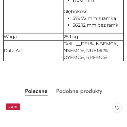
175.0 mm
Głębokość
579.72 mm z ramką
562.12 mm bez ramki
Waga
25.1 kg
Dell - __DEL%, NBEMC%,
Data Act
NSEMC%, NUEMC%,
OYEMC%, RREMC%
Produkty
Produkty
Polecane
Podobne produkty
Pomiń karuzelę produktów
o
o
statusie:
statusie:
-36%