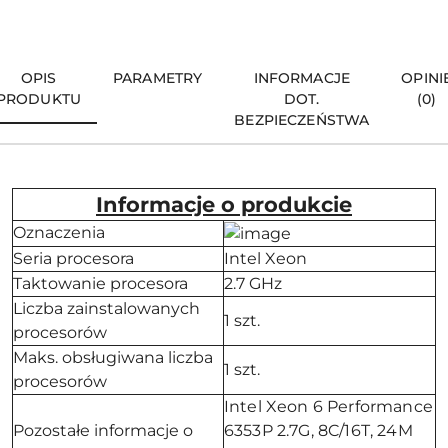
OPIS
PARAMETRY
INFORMACJE
OPINI
PRODUKTU
DOT.
(0)
BEZPIECZEŃSTWA
Informacje o produkcie
Oznaczenia
Seria procesora
Intel Xeon
Taktowanie procesora
2.7 GHz
Liczba zainstalowanych
1 szt.
procesorów
Maks. obsługiwana liczba
1 szt.
procesorów
Intel Xeon 6 Performance
Pozostałe informacje o
6353P 2.7G, 8C/16T, 24M