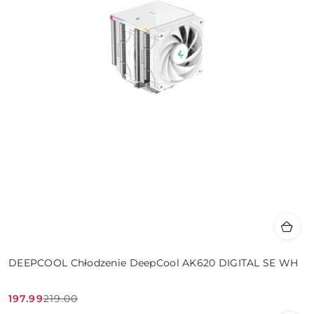
DEEPCOOL Chłodzenie DeepCool AK620 DIGITAL SE WH
197.99
219.00
Cena
Cena