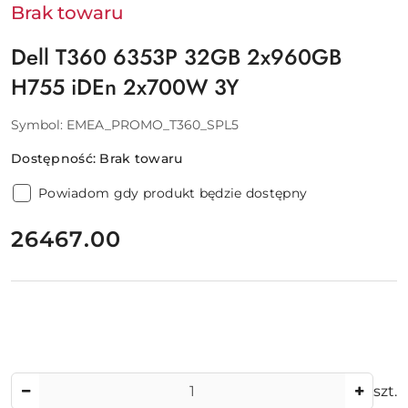
Brak towaru
Dell T360 6353P 32GB 2x960GB
H755 iDEn 2x700W 3Y
Symbol:
EMEA_PROMO_T360_SPL5
Dostępność:
Brak towaru
Powiadom gdy produkt będzie dostępny
cena:
26467.00
Ilość
szt.