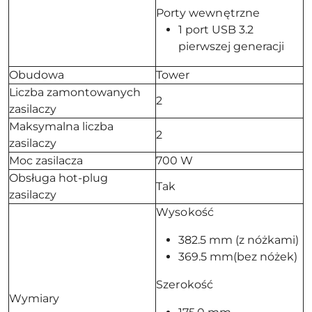
Porty wewnętrzne
1 port USB 3.2
pierwszej generacji
Obudowa
Tower
Liczba zamontowanych
2
zasilaczy
Maksymalna liczba
2
zasilaczy
Moc zasilacza
700 W
Obsługa hot-plug
Tak
zasilaczy
Wysokość
382.5 mm (z nóżkami)
369.5 mm(bez nóżek)
Szerokość
Wymiary