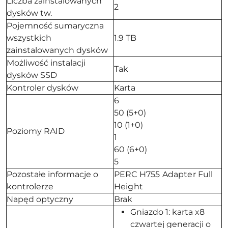
Liczba zainstalowanych
2
dysków tw.
Pojemność sumaryczna
wszystkich
1.9 TB
zainstalowanych dysków
Możliwość instalacji
Tak
dysków SSD
Kontroler dysków
Karta
6
50 (5+0)
10 (1+0)
Poziomy RAID
1
60 (6+0)
5
Pozostałe informacje o
PERC H755 Adapter Full
kontrolerze
Height
Napęd optyczny
Brak
Gniazdo 1: karta x8
czwartej generacji o