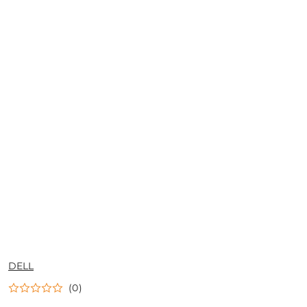
NAZWA
DELL
PRODUCENTA:
(0)