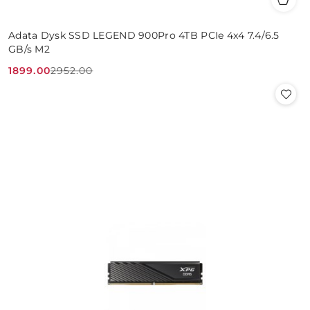
Adata Dysk SSD LEGEND 900Pro 4TB PCIe 4x4 7.4/6.5
GB/s M2
1899.00
2952.00
Cena
Cena
promocyjna:
przed
promocją: