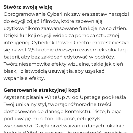
Stwórz swoj
ą wizję
Oprogramowanie Cyberlink zawiera zestaw narzędzi
do edycji zdjęć i filmów, które zapewniają
użytkownikom zaawansowane funkcje na co dzień.
Dzięki funkcji edycji wideo za pomocą sztucznej
inteligencji Cyberlink PowerDirector możesz cieszyć
się nawet 2,5-krotnie dłuższym czasem eksploatacji
baterii, aby bez zakłóceń edytować w podróży.
Twórz niesamowite efekty wizualne, takie jak cień i
blask, i z łatwością usuwaj tła, aby uzyskać
wspaniałe efekty.
Generowanie atrakcyjnej kopii
Asystent pisania WriteUp AI od Upstage podkreśla
Twój unikalny styl, tworząc różnorodne treści
dostosowane do danego kontekstu. Pisze, biorąc
pod uwagę m.in. ton, długość, cel i język
wypowiedzi. Dzięki przetwarzaniu danych lokalnie
funkcja WriteUp gwarantuje prywatność, zmniejsza