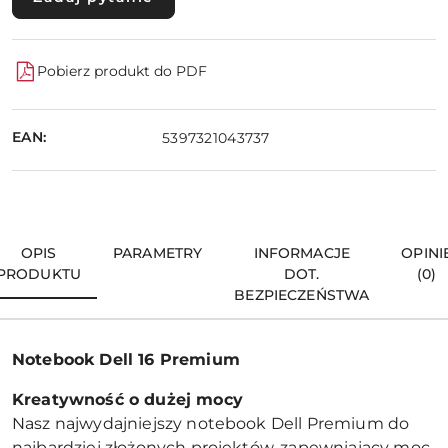
Pobierz produkt do PDF
EAN:
5397321043737
OPIS
PARAMETRY
INFORMACJE
OPINI
PRODUKTU
DOT.
(0)
BEZPIECZEŃSTWA
Notebook Dell 16 Premium
Kreatywność o dużej mocy
Nasz najwydajniejszy notebook Dell Premium do
najbardziej złożonych projektów, zapewniający moc