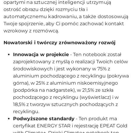
opartymi na sztucznej inteligencji utrzymują
ostrość obrazu dzięki rozmyciu tła i
automatycznemu kadrowaniu, a także dostosowują
Twoje spojrzenie, aby Ci pomóc zachować kontakt
wzrokowy z rozmówcą.
Nowatorski i twórczy zrównoważony rozw
ój
Innowacja w projekcie
- Ten notebook został
zaprojektowany z myślą o realizacji Twoich celów
środowiskowych i jest wykonany w 75% z
aluminium pochodzącego z recyklingu (pokrywa
górna), w 25% z aluminium niskoemisyjnego
(podpórka na nadgarstek), w 21,5% ze szkła
pochodzącego z recyklingu (wyświetlacz) i w
18,5% z tworzyw sztucznych pochodzących z
recyklingu.
Podwyższone standardy
- Ten produkt ma
certyfikat ENERGY STAR i rejestrację EPEAT Gold
with Climate+. Dzięki Climate+ notebook ten