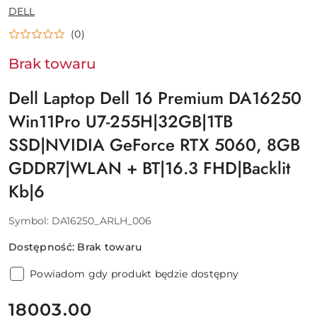
NAZWA
DELL
PRODUCENTA:
(0)
Brak towaru
Dell Laptop Dell 16 Premium DA16250
Win11Pro U7-255H|32GB|1TB
SSD|NVIDIA GeForce RTX 5060, 8GB
GDDR7|WLAN + BT|16.3 FHD|Backlit
Kb|6
Symbol:
DA16250_ARLH_006
Dostępność:
Brak towaru
Powiadom gdy produkt będzie dostępny
cena:
18003.00