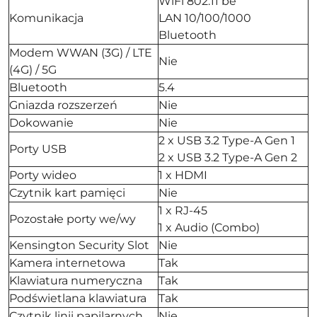
WiFi 802.11 be
Komunikacja
LAN 10/100/1000
Bluetooth
Modem WWAN (3G) / LTE
Nie
(4G) / 5G
Bluetooth
5.4
Gniazda rozszerzeń
Nie
Dokowanie
Nie
2 x USB 3.2 Type-A Gen 1
Porty USB
2 x USB 3.2 Type-A Gen 2
Porty wideo
1 x HDMI
Czytnik kart pamięci
Nie
1 x RJ-45
Pozostałe porty we/wy
1 x Audio (Combo)
Kensington Security Slot
Nie
Kamera internetowa
Tak
Klawiatura numeryczna
Tak
Podświetlana klawiatura
Tak
Czytnik linii papilarnych
Nie