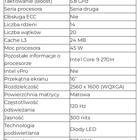
Taktowanie (Boost)
5.8 GHz
Seria procesora
Seria druga
Obsługa ECC
Nie
Liczba rdzeni
14
Liczba wątków
20
Cache L3
24 MB
Moc procesora
45 W
Pozostałe informacje o
Intel Core 9 270H
procesorze
Intel vPro
Nie
Przekątna ekranu
16''
Rozdzielczość
2560 x 1600 (WQXGA)
Powierzchnia matrycy
Matowa
Częstotliwość
120 Hz
odświeżania
Jasność
300 nits
Technologia
Diody LED
podświetlania