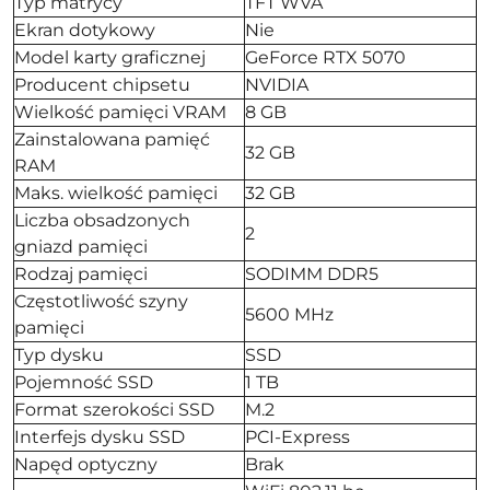
Typ matrycy
TFT WVA
Ekran dotykowy
Nie
Model karty graficznej
GeForce RTX 5070
Producent chipsetu
NVIDIA
Wielkość pamięci VRAM
8 GB
Zainstalowana pamięć
32 GB
RAM
Maks. wielkość pamięci
32 GB
Liczba obsadzonych
2
gniazd pamięci
Rodzaj pamięci
SODIMM DDR5
Częstotliwość szyny
5600 MHz
pamięci
Typ dysku
SSD
Pojemność SSD
1 TB
Format szerokości SSD
M.2
Interfejs dysku SSD
PCI-Express
Napęd optyczny
Brak