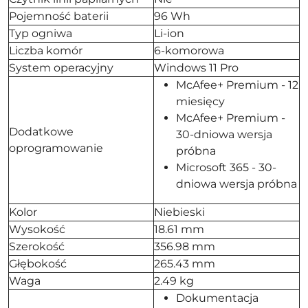
Pojemność baterii
96 Wh
Typ ogniwa
Li-ion
Liczba komór
6-komorowa
System operacyjny
Windows 11 Pro
McAfee+ Premium - 12
miesięcy
McAfee+ Premium -
Dodatkowe
30-dniowa wersja
oprogramowanie
próbna
Microsoft 365 - 30-
dniowa wersja próbna
Kolor
Niebieski
Wysokość
18.61 mm
Szerokość
356.98 mm
Głębokość
265.43 mm
Waga
2.49 kg
Dokumentacja