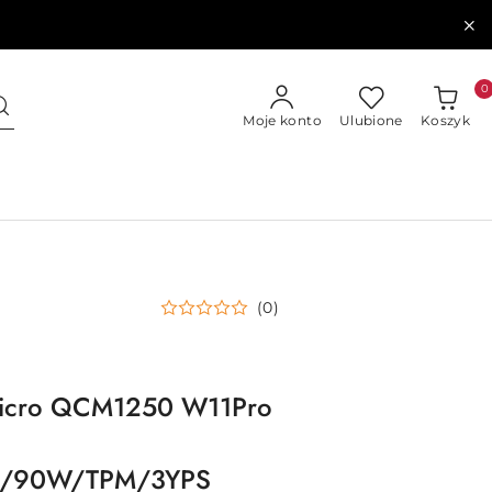
0
Moje konto
Ulubione
Koszyk
(0)
 Micro QCM1250 W11Pro
B/90W/TPM/3YPS