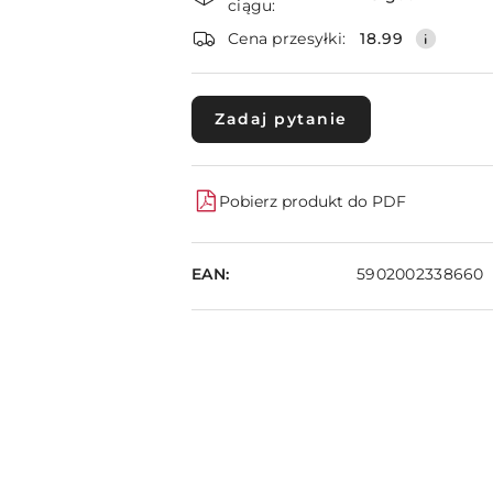
i
ciągu:
dostawa
Cena przesyłki:
18.99
Zadaj pytanie
Pobierz produkt do PDF
EAN:
5902002338660