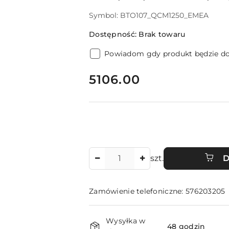
Symbol:
BTO107_QCM1250_EMEA
Dostępność:
Brak towaru
Powiadom gdy produkt będzie d
cena:
5106.00
Ilość
szt.
D
Zamówienie telefoniczne: 576203205
Dostępność
Wysyłka w
48 godzin