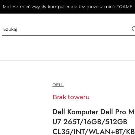
Możesz mieć zwykły komputer ale też możesz mieć FGAME
NAZWA
DELL
PRODUCENTA:
Brak towaru
Dell Komputer Dell Pro
U7 265T/16GB/512GB
CL35/INT/WLAN+BT/K