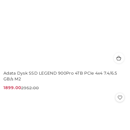
Adata Dysk SSD LEGEND 900Pro 4TB PCIe 4x4 7.4/6.5
GB/s M2
1899.00
2952.00
Cena
Cena
promocyjna:
przed
promocją: