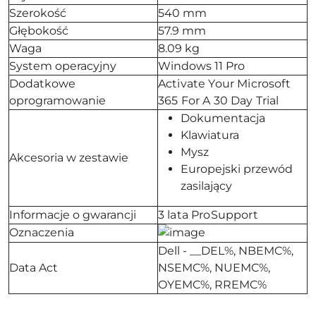
Szerokość
540 mm
Głębokość
57.9 mm
Waga
8.09 kg
System operacyjny
Windows 11 Pro
Dodatkowe
Activate Your Microsoft
oprogramowanie
365 For A 30 Day Trial
Dokumentacja
Klawiatura
Mysz
Akcesoria w zestawie
Europejski przewód
zasilający
Informacje o gwarancji
3 lata ProSupport
Oznaczenia
Dell - __DEL%, NBEMC%,
Data Act
NSEMC%, NUEMC%,
OYEMC%, RREMC%