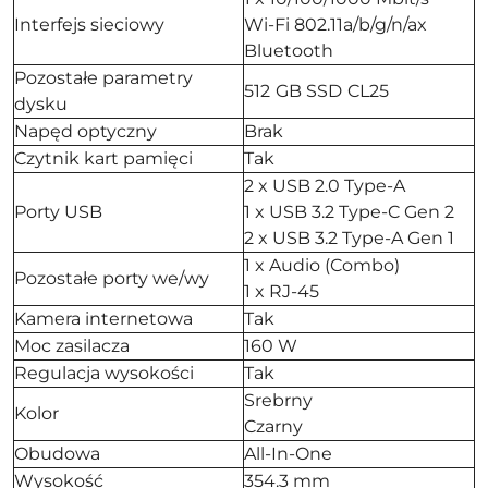
Interfejs sieciowy
Wi-Fi 802.11a/b/g/n/ax
Bluetooth
Pozostałe parametry
512 GB SSD CL25
dysku
Napęd optyczny
Brak
Czytnik kart pamięci
Tak
2 x USB 2.0 Type-A
Porty USB
1 x USB 3.2 Type-C Gen 2
2 x USB 3.2 Type-A Gen 1
1 x Audio (Combo)
Pozostałe porty we/wy
1 x RJ-45
Kamera internetowa
Tak
Moc zasilacza
160 W
Regulacja wysokości
Tak
Srebrny
Kolor
Czarny
Obudowa
All-In-One
Wysokość
354.3 mm