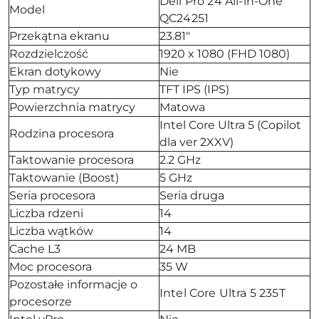
Dell Pro 24 All-in-One
Model
QC24251
Przekątna ekranu
23.81"
Rozdzielczość
1920 x 1080 (FHD 1080)
Ekran dotykowy
Nie
Typ matrycy
TFT IPS (IPS)
Powierzchnia matrycy
Matowa
Intel Core Ultra 5 (Copilot
Rodzina procesora
dla ver 2XXV)
Taktowanie procesora
2.2 GHz
Taktowanie (Boost)
5 GHz
Seria procesora
Seria druga
Liczba rdzeni
14
Liczba wątków
14
Cache L3
24 MB
Moc procesora
35 W
Pozostałe informacje o
Intel Core Ultra 5 235T
procesorze