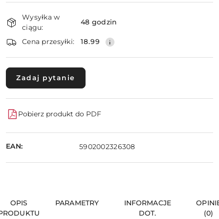
Dostępność
Wysyłka w
i
48 godzin
ciągu:
dostawa
Wyślij
Cena przesyłki:
18.99
Zadaj pytanie
Pobierz produkt do PDF
EAN:
5902002326308
OPIS
PARAMETRY
INFORMACJE
OPINI
PRODUKTU
DOT.
(0)