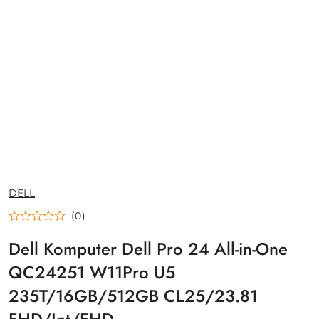
NAZWA
DELL
PRODUCENTA:
(0)
Dell Komputer Dell Pro 24 All-in-One
QC24251 W11Pro U5
235T/16GB/512GB CL25/23.81