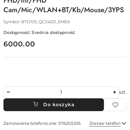
FHD/Int/FHD
Cam/Mic/WLAN+BT/Kb/Mouse/3YPS
Symbol:
BTO103_QC24251_EMEA
Dostępność:
Średnia dostępność
cena:
6000.00
Ilość
szt.
Do koszyka
Zamówienie telefoniczne: 576203205
Zostaw telefon