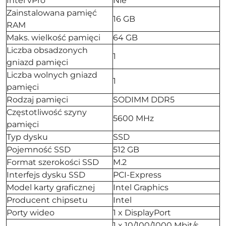
Intel vPro
Nie
Zainstalowana pamięć
16 GB
RAM
Maks. wielkość pamięci
64 GB
Liczba obsadzonych
1
gniazd pamięci
Liczba wolnych gniazd
1
pamięci
Rodzaj pamięci
SODIMM DDR5
Częstotliwość szyny
5600 MHz
pamięci
Typ dysku
SSD
Pojemność SSD
512 GB
Format szerokości SSD
M.2
Interfejs dysku SSD
PCI-Express
Model karty graficznej
Intel Graphics
Producent chipsetu
Intel
Porty wideo
1 x DisplayPort
1 x 10/100/1000 Mbit/s