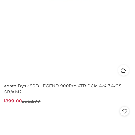
Adata Dysk SSD LEGEND 900Pro 4TB PCIe 4x4 7.4/6.5
GB/s M2
1899.00
2952.00
Cena
Cena
promocyjna:
przed
promocją: