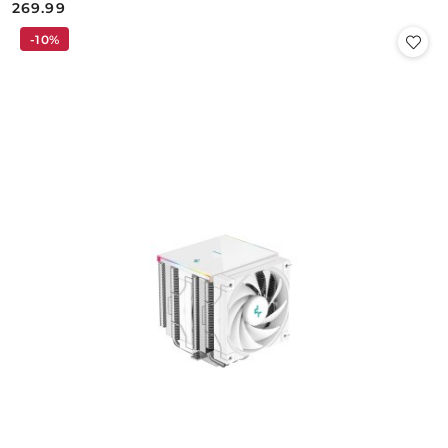
269.99
Cena:
-10%