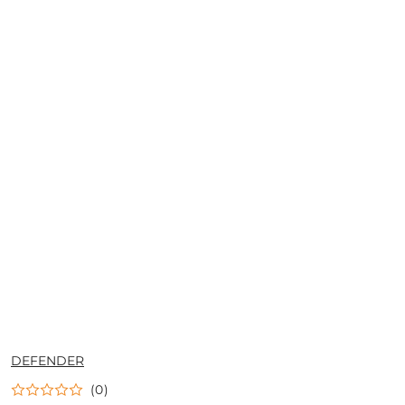
NAZWA
DEFENDER
PRODUCENTA:
(0)