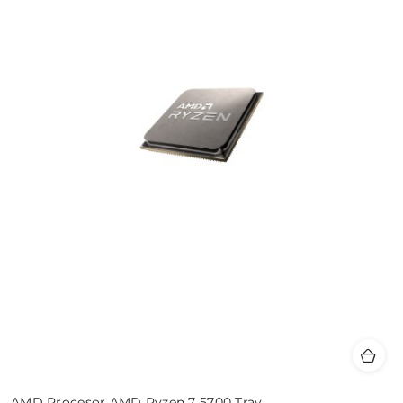
AMD Procesor AMD Ryzen 7 5700 Tray