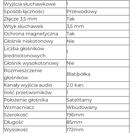
Wyjścia słuchawkowe
1
Sposób łączności
Przewodowy
Złącze 3,5 mm
Tak
Wtyk słuchawek
3,5 mm
Ochrona magnetyczna
Tak
Głośnik niskotonowy
Nie
Liczba głośników
1
średniotonowych
Głośnik wysokotonowy
Nie
Rozmieszczenie
Blat/półka
głośników
Kanały wyjścia audio
2.0 kan.
Ilość przetworników
1
Położenie głośnika
Satelitarny
Wzmacniacz
Wbudowany
Szerokość
196mm
Długość
85mm
Wysokość
172mm