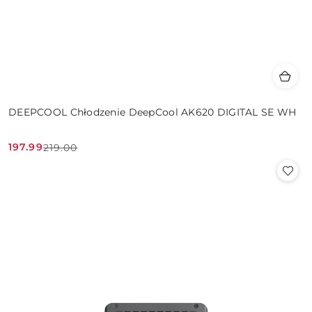
DEEPCOOL Chłodzenie DeepCool AK620 DIGITAL SE WH
197.99
219.00
Cena
Cena
promocyjna:
przed
promocją: