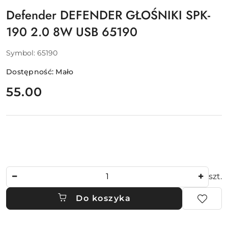
Defender DEFENDER GŁOŚNIKI SPK-
190 2.0 8W USB 65190
Symbol:
65190
Dostępność:
Mało
cena:
55.00
Ilość
szt.
Do koszyka