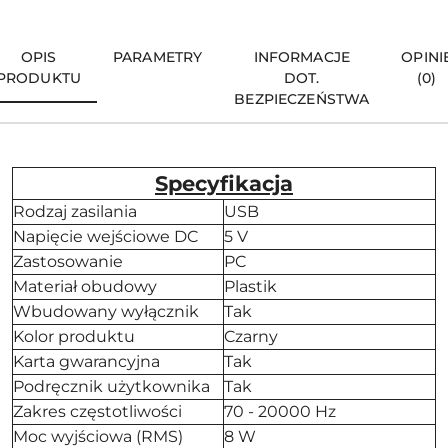
OPIS
PARAMETRY
INFORMACJE
OPINI
PRODUKTU
DOT.
(0)
BEZPIECZEŃSTWA
Specyfikacja
Rodzaj zasilania
USB
Napięcie wejściowe DC
5 V
Zastosowanie
PC
Materiał obudowy
Plastik
Wbudowany wyłącznik
Tak
Kolor produktu
Czarny
Karta gwarancyjna
Tak
Podręcznik użytkownika
Tak
Zakres częstotliwości
70 - 20000 Hz
Moc wyjściowa (RMS)
8 W