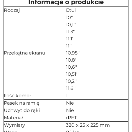
Informacje o produkcie
Rodzaj
Etui
10''
10,1''
11.3''
11.1''
11''
Przekątna ekranu
10.95''
10.8"
10,6''
10,51''
10,2''
11,6''
Ilość komór
1
Pasek na ramię
Nie
Uchwyt do ręki
Nie
Materiał
rPET
Wymiary
320 x 25 x 225 mm