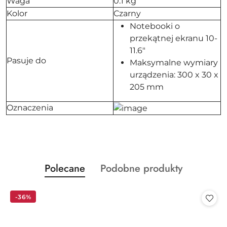
Waga
0.1 kg
Kolor
Czarny
Notebooki o
przekątnej ekranu 10-
11.6"
Pasuje do
Maksymalne wymiary
urządzenia: 300 x 30 x
205 mm
Oznaczenia
Produkty
Produkty
Polecane
Podobne produkty
Pomiń karuzelę produktów
o
o
statusie:
statusie:
-36%