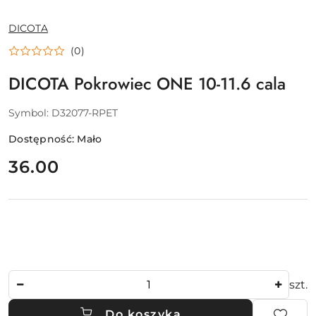
NAZWA
DICOTA
PRODUCENTA:
(0)
DICOTA Pokrowiec ONE 10-11.6 cala
Symbol:
D32077-RPET
Dostępność:
Mało
cena:
36.00
Ilość
szt.
Do koszyka