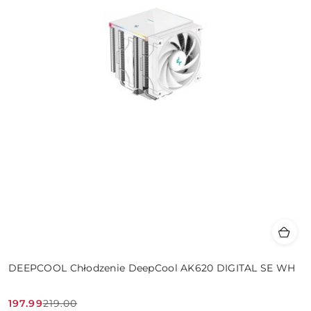
DEEPCOOL Chłodzenie DeepCool AK620 DIGITAL SE WH
197.99
219.00
Cena
Cena