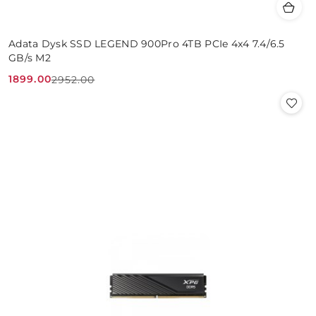
Adata Dysk SSD LEGEND 900Pro 4TB PCIe 4x4 7.4/6.5
GB/s M2
1899.00
2952.00
Cena
Cena
promocyjna:
przed
promocją: