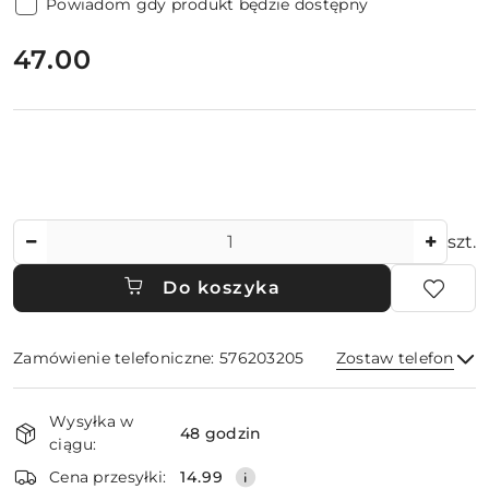
Powiadom gdy produkt będzie dostępny
cena:
47.00
Ilość
szt.
Do koszyka
Zamówienie telefoniczne: 576203205
Zostaw telefon
Dostępność
Wysyłka w
i
48 godzin
ciągu:
dostawa
Wyślij
Cena przesyłki:
14.99