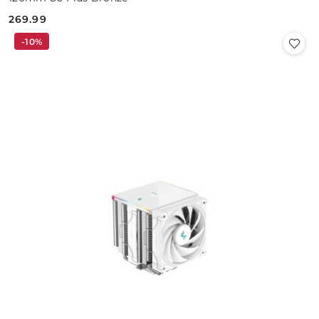
269.99
Cena:
-10%