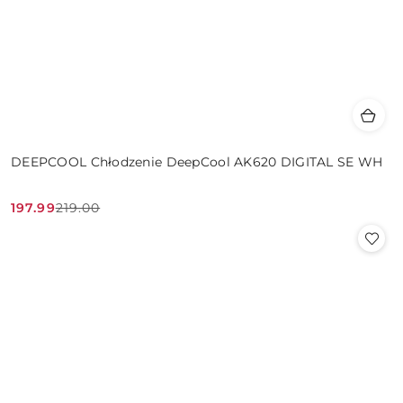
DEEPCOOL Chłodzenie DeepCool AK620 DIGITAL SE WH
197.99
219.00
Cena
Cena
promocyjna:
przed
promocją: