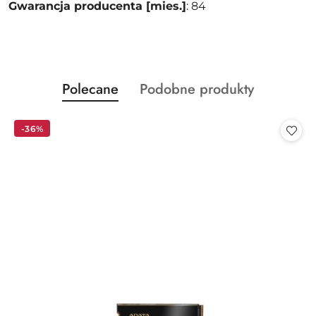
Gwarancja producenta [mies.]
: 84
Produkty
Produkty
Polecane
Podobne produkty
Pomiń karuzelę produktów
o
o
statusie:
statusie:
-36%