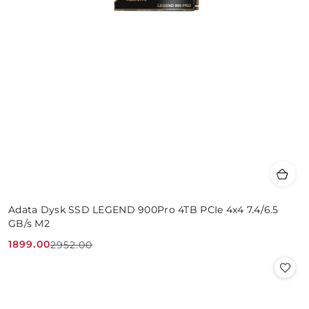
Adata Dysk SSD LEGEND 900Pro 4TB PCIe 4x4 7.4/6.5
GB/s M2
1899.00
2952.00
Cena
Cena
promocyjna:
przed
promocją: