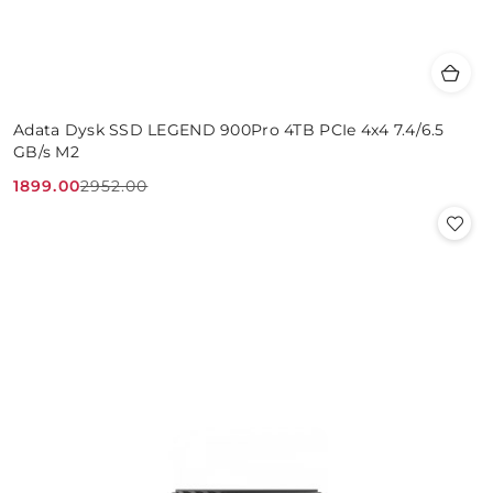
Adata Dysk SSD LEGEND 900Pro 4TB PCIe 4x4 7.4/6.5
GB/s M2
1899.00
2952.00
Cena
Cena
promocyjna:
przed
promocją: