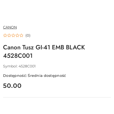
NAZWA
CANON
PRODUCENTA:
(0)
Canon Tusz GI-41 EMB BLACK
4528C001
Symbol:
4528C001
Dostępność:
Średnia dostępność
cena:
50.00