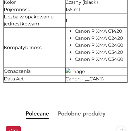
Kolor
Czarny (black)
Pojemność
135 ml
Liczba w opakowaniu
1
jednostkowym
Canon PIXMA G1420
Canon PIXMA G2420
Canon PIXMA G2460
Kompatybilność
Canon PIXMA G3420
Canon PIXMA G3460
Oznaczenia
Data Act
Canon - __CAN%
Produkty
Produkty
Polecane
Podobne produkty
Pomiń karuzelę produktów
o
o
statusie:
statusie:
-36%