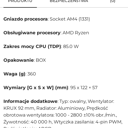
PRODUKTU
BEZPIECZEŃSTWA
(0)
Gniazdo procesora
: Socket AM4 (1331)
Obsługiwane procesory
: AMD Ryzen
Zakres mocy CPU (TDP)
: 85.0 W
Opakowanie
: BOX
Waga (g)
: 360
Wymiary [G x S x W] (mm)
: 95 x 122 × 57
Informacje dodatkowe
: Typ: owalny, Wentylator:
KRUX 92 mm, Radiator: Aluminiowy, Prędkość
obrotowa wentylatora: 1000 - 2800 ±10% obr./min.,
Żywotność: 40 000 h, Wtyczka zasilania: 4-pin PWM,