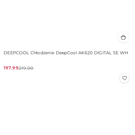
DEEPCOOL Chłodzenie DeepCool AK620 DIGITAL SE WH
197.99
219.00
Cena
Cena
promocyjna:
przed
promocją: