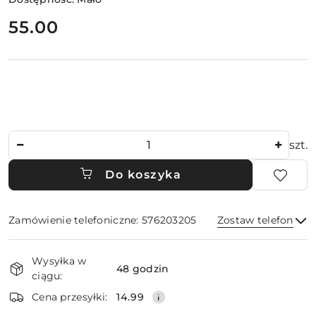
cena:
55.00
Ilość
szt.
Do koszyka
Zamówienie telefoniczne: 576203205
Zostaw telefon
Dostępność
Wysyłka w
i
48 godzin
ciągu:
dostawa
Wyślij
Cena przesyłki:
14.99