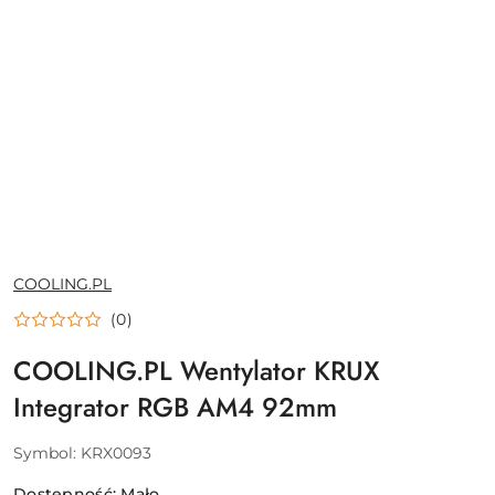
NAZWA
COOLING.PL
PRODUCENTA:
(0)
COOLING.PL Wentylator KRUX
Integrator RGB AM4 92mm
Symbol:
KRX0093
Dostępność:
Mało