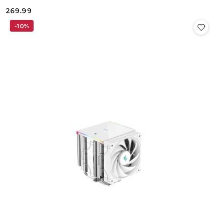
269.99
Cena:
-10%