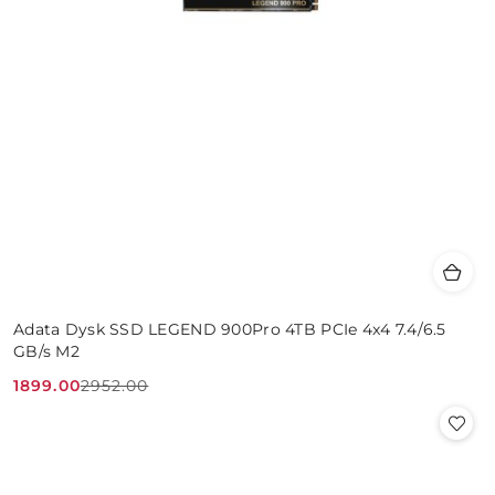
Adata Dysk SSD LEGEND 900Pro 4TB PCIe 4x4 7.4/6.5
GB/s M2
1899.00
2952.00
Cena
Cena
promocyjna:
przed
promocją: