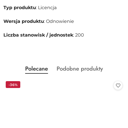
Typ produktu
: Licencja
Wersja produktu
: Odnowienie
Liczba stanowisk / jednostek
: 200
Produkty
Produkty
Polecane
Podobne produkty
Pomiń karuzelę produktów
o
o
statusie:
statusie:
-36%