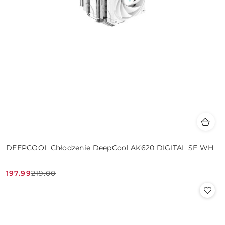
DEEPCOOL Chłodzenie DeepCool AK620 DIGITAL SE WH
197.99
219.00
Cena
Cena
promocyjna:
przed
promocją: