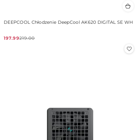
DEEPCOOL Chłodzenie DeepCool AK620 DIGITAL SE WH
197.99
219.00
Cena
Cena
promocyjna:
przed
promocją: