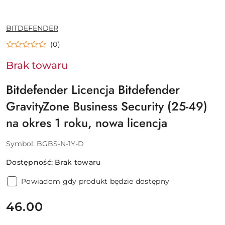
NAZWA
BITDEFENDER
PRODUCENTA:
(0)
Brak towaru
Bitdefender Licencja Bitdefender
GravityZone Business Security (25-49)
na okres 1 roku, nowa licencja
Symbol:
BGBS-N-1Y-D
Dostępność:
Brak towaru
Powiadom gdy produkt będzie dostępny
cena:
46.00