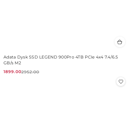
Adata Dysk SSD LEGEND 900Pro 4TB PCIe 4x4 7.4/6.5
GB/s M2
1899.00
2952.00
Cena
Cena
promocyjna:
przed
promocją: