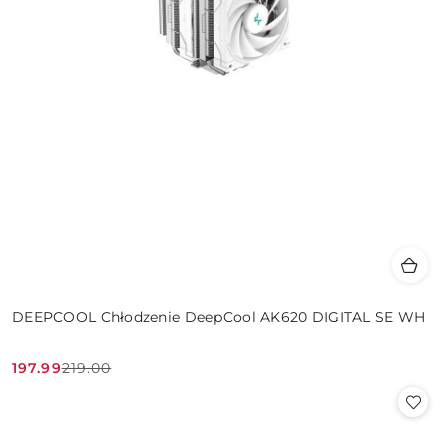
DEEPCOOL Chłodzenie DeepCool AK620 DIGITAL SE WH
197.99
219.00
Cena
Cena
promocyjna:
przed
promocją: