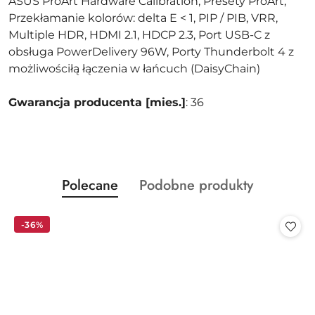
ASUS ProArt Hardware Calibration, Presety ProArt,
Przekłamanie kolorów: delta E < 1, PIP / PIB, VRR,
Multiple HDR, HDMI 2.1, HDCP 2.3, Port USB-C z
obsługa PowerDelivery 96W, Porty Thunderbolt 4 z
możliwościłą łączenia w łańcuch (DaisyChain)
Gwarancja producenta [mies.]
: 36
Produkty
Produkty
Polecane
Podobne produkty
Pomiń karuzelę produktów
o
o
statusie:
statusie:
-36%