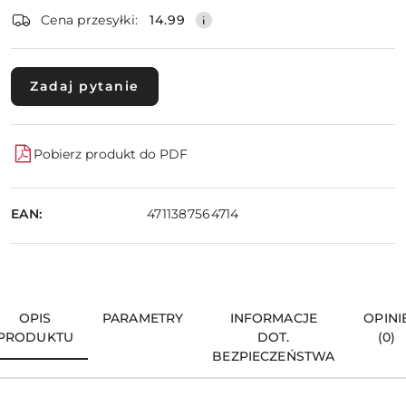
dostawa
Wyślij
Cena przesyłki:
14.99
Zadaj pytanie
Pobierz produkt do PDF
EAN:
4711387564714
OPIS
PARAMETRY
INFORMACJE
OPINI
PRODUKTU
DOT.
(0)
BEZPIECZEŃSTWA