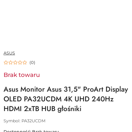
NAZWA
ASUS
PRODUCENTA:
(0)
Brak towaru
Asus Monitor Asus 31,5" ProArt Display
OLED PA32UCDM 4K UHD 240Hz
HDMI 2xTB HUB głośniki
Symbol:
PA32UCDM
Dostępność:
Brak towaru