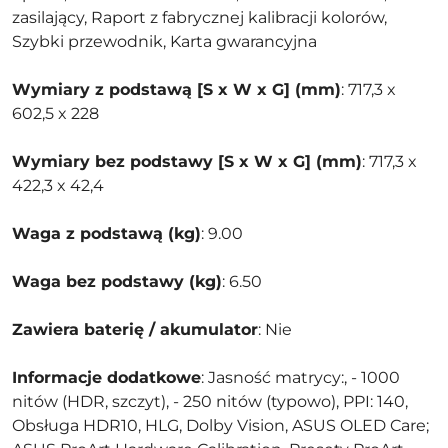
zasilający, Raport z fabrycznej kalibracji kolorów,
Szybki przewodnik, Karta gwarancyjna
Wymiary z podstawą [S x W x G] (mm)
: 717,3 x
602,5 x 228
Wymiary bez podstawy [S x W x G] (mm)
: 717,3 x
422,3 x 42,4
Waga z podstawą (kg)
: 9.00
Waga bez podstawy (kg)
: 6.50
Zawiera baterię / akumulator
: Nie
Informacje dodatkowe
: Jasność matrycy:, - 1000
nitów (HDR, szczyt), - 250 nitów (typowo), PPI: 140,
Obsługa HDR10, HLG, Dolby Vision, ASUS OLED Care;