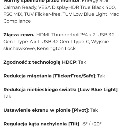
Normy spełniane przez monitor
: Energy Star,
Calman Ready, VESA DisplayHDR True Black 400,
FSC MIX, TUV Flicker-free, TUV Low Blue Light, Mac
Compliance
Złącza zewn.
: HDMI, Thunderbolt™4 x 2, USB 3.2
Gen 1 Type-A x 1, USB 3.2 Gen 1 Type-C, Wyjście
słuchawkowe, Kensington Lock
Zgodność z technologią HDCP
: Tak
Redukcja migotania [FlickerFree/Safe]
: Tak
Redukcja niebieskiego światła [Low Blue Light]
:
Tak
Ustawienie ekranu w pionie [Pivot]
: Tak
Regulacja kąta nachylenia [Tilt]
: -5° / +20°