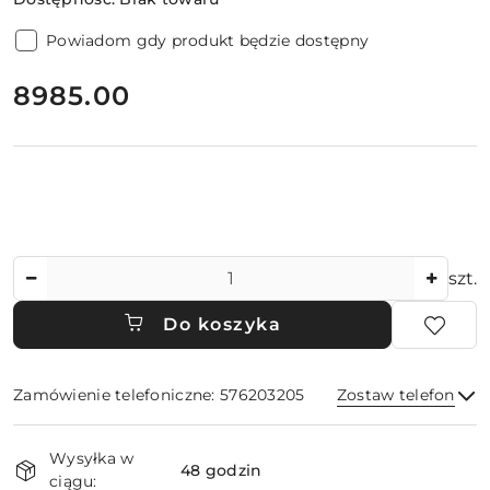
Powiadom gdy produkt będzie dostępny
cena:
8985.00
Ilość
szt.
Do koszyka
Zamówienie telefoniczne: 576203205
Zostaw telefon
Dostępność
Wysyłka w
i
48 godzin
ciągu: