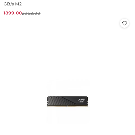
GB/s M2
1899.00
2952.00
Cena
Cena
promocyjna:
przed
promocją: