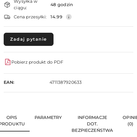
Wysyłka w
i
48 godzin
ciągu:
dostawa
Wyślij
Cena przesyłki:
14.99
Zadaj pytanie
Pobierz produkt do PDF
EAN:
4711387920633
OPIS
PARAMETRY
INFORMACJE
OPINI
PRODUKTU
DOT.
(0)
BEZPIECZEŃSTWA