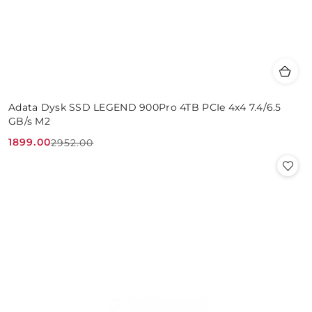
Adata Dysk SSD LEGEND 900Pro 4TB PCIe 4x4 7.4/6.5
GB/s M2
1899.00
2952.00
Cena
Cena
promocyjna:
przed
promocją: