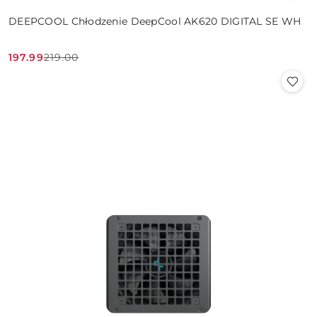
DEEPCOOL Chłodzenie DeepCool AK620 DIGITAL SE WH
197.99
219.00
Cena
Cena
promocyjna:
przed
promocją: