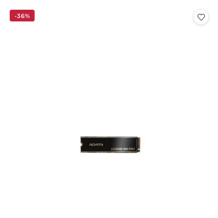
o
o
statusie:
statusie:
-36%