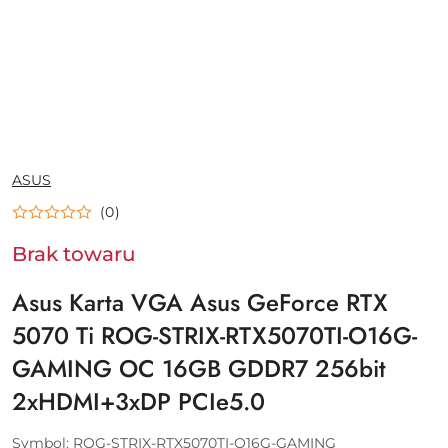
NAZWA
ASUS
PRODUCENTA:
(0)
Brak towaru
Asus Karta VGA Asus GeForce RTX
5070 Ti ROG-STRIX-RTX5070TI-O16G-
GAMING OC 16GB GDDR7 256bit
2xHDMI+3xDP PCIe5.0
Symbol:
ROG-STRIX-RTX5070TI-O16G-GAMING