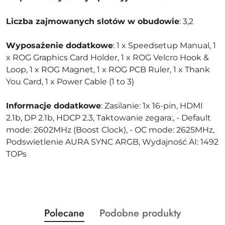
Liczba zajmowanych slotów w obudowie
: 3,2
Wyposażenie dodatkowe
: 1 x Speedsetup Manual, 1
x ROG Graphics Card Holder, 1 x ROG Velcro Hook &
Loop, 1 x ROG Magnet, 1 x ROG PCB Ruler, 1 x Thank
You Card, 1 x Power Cable (1 to 3)
Informacje dodatkowe
: Zasilanie: 1x 16-pin, HDMI
2.1b, DP 2.1b, HDCP 2.3, Taktowanie zegara:, - Default
mode: 2602MHz (Boost Clock), - OC mode: 2625MHz,
Podswietlenie AURA SYNC ARGB, Wydajność AI: 1492
TOPs
Produkty
Produkty
Polecane
Podobne produkty
Pomiń karuzelę produktów