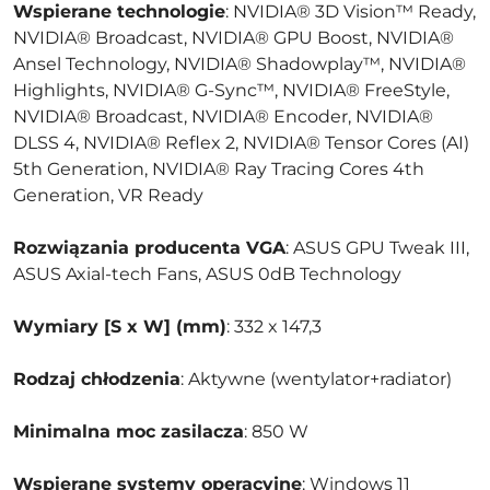
Wspierane technologie
: NVIDIA® 3D Vision™ Ready,
NVIDIA® Broadcast, NVIDIA® GPU Boost, NVIDIA®
Ansel Technology, NVIDIA® Shadowplay™, NVIDIA®
Highlights, NVIDIA® G-Sync™, NVIDIA® FreeStyle,
NVIDIA® Broadcast, NVIDIA® Encoder, NVIDIA®
DLSS 4, NVIDIA® Reflex 2, NVIDIA® Tensor Cores (AI)
5th Generation, NVIDIA® Ray Tracing Cores 4th
Generation, VR Ready
Rozwiązania producenta VGA
: ASUS GPU Tweak III,
ASUS Axial-tech Fans, ASUS 0dB Technology
Wymiary [S x W] (mm)
: 332 x 147,3
Rodzaj chłodzenia
: Aktywne (wentylator+radiator)
Minimalna moc zasilacza
: 850 W
Wspierane systemy operacyjne
: Windows 11