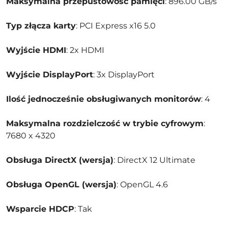
Maksymalna przepustowość pamięci
: 896.00 GB/s
Typ złącza karty
: PCI Express x16 5.0
Wyjście HDMI
: 2x HDMI
Wyjście DisplayPort
: 3x DisplayPort
Ilość jednocześnie obsługiwanych monitorów
: 4
Maksymalna rozdzielczość w trybie cyfrowym
:
7680 x 4320
Obsługa DirectX (wersja)
: DirectX 12 Ultimate
Obsługa OpenGL (wersja)
: OpenGL 4.6
Wsparcie HDCP
: Tak