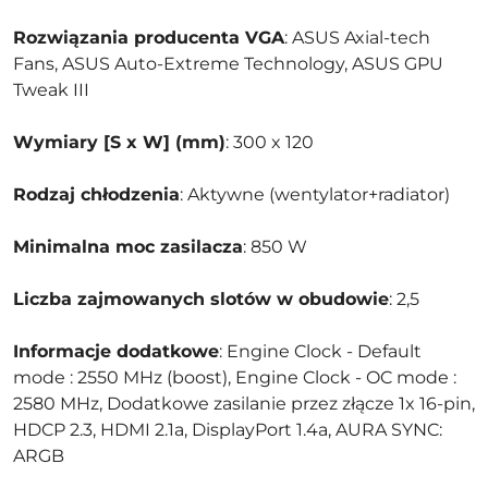
Rozwiązania producenta VGA
: ASUS Axial-tech
Fans, ASUS Auto-Extreme Technology, ASUS GPU
Tweak III
Wymiary [S x W] (mm)
: 300 x 120
Rodzaj chłodzenia
: Aktywne (wentylator+radiator)
Minimalna moc zasilacza
: 850 W
Liczba zajmowanych slotów w obudowie
: 2,5
Informacje dodatkowe
: Engine Clock - Default
mode : 2550 MHz (boost), Engine Clock - OC mode :
2580 MHz, Dodatkowe zasilanie przez złącze 1x 16-pin,
HDCP 2.3, HDMI 2.1a, DisplayPort 1.4a, AURA SYNC:
ARGB