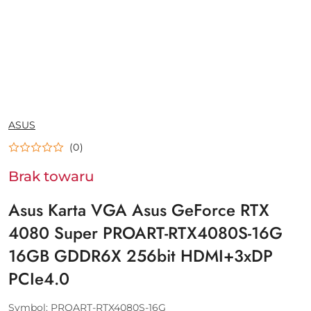
NAZWA
ASUS
PRODUCENTA:
(0)
Brak towaru
Asus Karta VGA Asus GeForce RTX
4080 Super PROART-RTX4080S-16G
16GB GDDR6X 256bit HDMI+3xDP
PCIe4.0
Symbol:
PROART-RTX4080S-16G