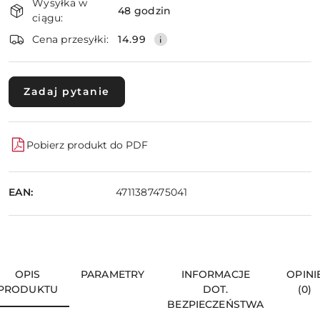
Wysyłka w
i
48 godzin
ciągu:
dostawa
Wyślij
Cena przesyłki:
14.99
Zadaj pytanie
Pobierz produkt do PDF
EAN:
4711387475041
OPIS
PARAMETRY
INFORMACJE
OPINI
PRODUKTU
DOT.
(0)
BEZPIECZEŃSTWA