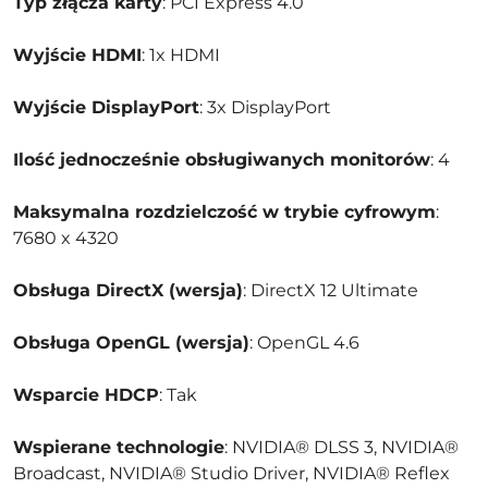
Typ złącza karty
: PCI Express 4.0
Wyjście HDMI
: 1x HDMI
Wyjście DisplayPort
: 3x DisplayPort
Ilość jednocześnie obsługiwanych monitorów
: 4
Maksymalna rozdzielczość w trybie cyfrowym
:
7680 x 4320
Obsługa DirectX (wersja)
: DirectX 12 Ultimate
Obsługa OpenGL (wersja)
: OpenGL 4.6
Wsparcie HDCP
: Tak
Wspierane technologie
: NVIDIA® DLSS 3, NVIDIA®
Broadcast, NVIDIA® Studio Driver, NVIDIA® Reflex