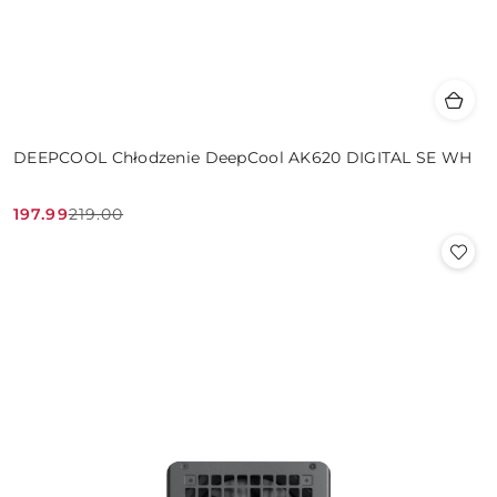
DEEPCOOL Chłodzenie DeepCool AK620 DIGITAL SE WH
197.99
219.00
Cena
Cena
promocyjna:
przed
promocją: