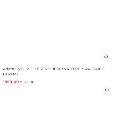
Adata Dysk SSD LEGEND 900Pro 4TB PCIe 4x4 7.4/6.5
GB/s M2
1899.00
2952.00
Cena
Cena
promocyjna:
przed
promocją: