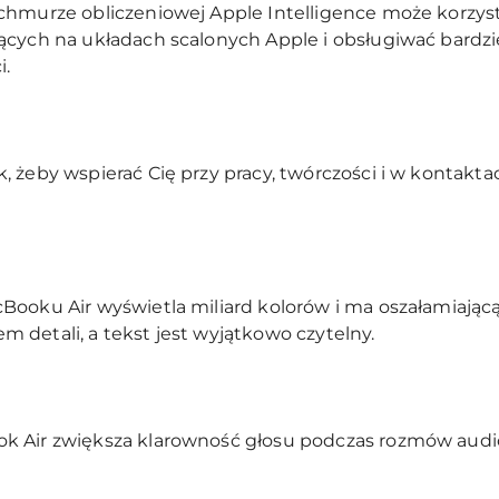
chmurze obliczeniowej Apple Intelligence może korzys
cych na układach scalonych Apple i obsługiwać bardzie
i.
, żeby wspierać Cię przy pracy, twórczości i w kontakt
ooku Air wyświetla miliard kolorów i ma oszałamiającą r
 detali, a tekst jest wyjątkowo czytelny.
 Air zwiększa klarowność głosu podczas rozmów audio 