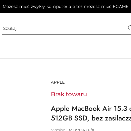
Możesz mieć zwykły komputer ale też możesz mieć FGAME
NAZWA
APPLE
PRODUCENTA:
Brak towaru
Apple MacBook Air 15.3 
512GB SSD, bez zasilacza 
Symbol:
MDVQ4ZE/A