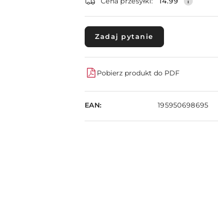
dostawa
Cena przesyłki:
14.99
Zadaj pytanie
Pobierz produkt do PDF
EAN:
195950698695