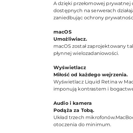
A dzięki przełomowej prywatnej 
dostępnych na serwerach działają
zaniedbując ochrony prywatnośc
macOS
Umożliwiacz.
macOS został zaprojektowany tak
płynnej wielozadaniowości.
Wyświetlacz
Miłość od każdego wejrzenia.
Wyświetlacz Liquid Retina w MacB
imponują kontrastem i bogactwem
Audio i kamera
Podąża za Tobą.
Układ trzech mikrofonów.MacBook
otoczenia do minimum.