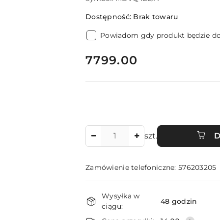
Dostępność:
Brak towaru
Powiadom gdy produkt będzie d
cena:
7799.00
Ilość
szt.
D
Zamówienie telefoniczne: 576203205
Dostępność
Wysyłka w
i
48 godzin
ciągu: