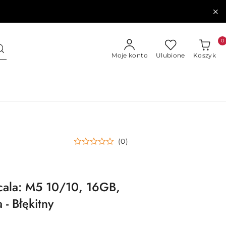
0
Moje konto
Ulubione
Koszyk
(0)
cala: M5 10/10, 16GB,
- Błękitny