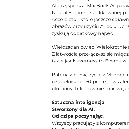
AI przyspiesza. MacBook Air pozw
Neural Engine i zunifikowanej p
Accelerator, które jeszcze sprawn
obrazów przy użyciu AI po uruc
zyskują dodatkowy napęd.
Wielozadaniowiec. Wielokrotnie s
Z łatwością przełączysz się międ
takie jak Neverness to Everness. 
Bateria z pełnią życia. Z MacBoo
uzupełnisz do 50 procent w zaled
ulubionych filmów nie martwiąc s
Sztuczna inteligencja
Stworzony dla AI.
Od czipa poczynając.
Wszyscy pracujący z komputerem,