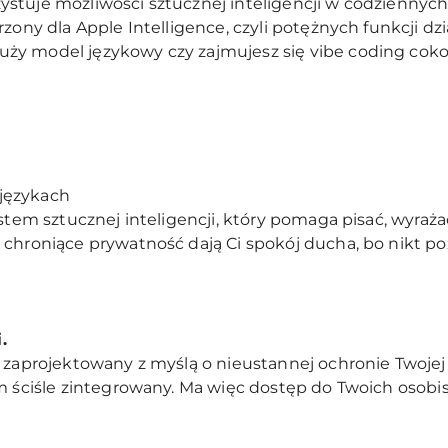
stuje możliwości sztucznej inteligencji w codziennych
rzony dla Apple Intelligence, czyli potężnych funkcji dz
y model językowy czy zajmujesz się vibe coding cokol
językach
stem sztucznej inteligencji, który pomaga pisać, wyraża
 chroniące prywatność dają Ci spokój ducha, bo nikt po
.
ł zaprojektowany z myślą o nieustannej ochronie Twojej
m ściśle zintegrowany. Ma więc dostęp do Twoich osobisty