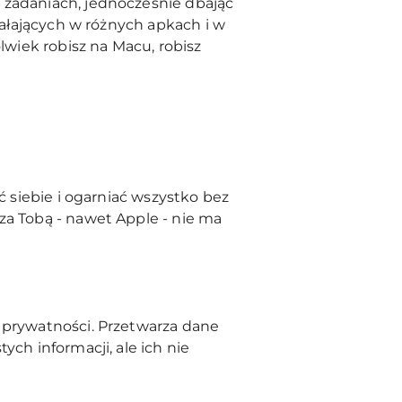
 zadaniach, jednocześnie dbając
iałających w różnych apkach i w
wiek robisz na Macu, robisz
ć siebie i ogarniać wszystko bez
za Tobą - nawet Apple - nie ma
 prywatności. Przetwarza dane
ch informacji, ale ich nie