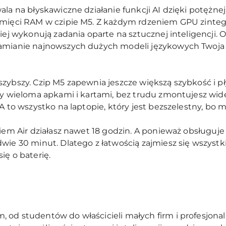
ala na błyskawiczne działanie funkcji AI dzięki potężn
amięci RAM w czipie M5. Z każdym rdzeniem GPU zinteg
iej wykonują zadania oparte na sztucznej inteligencji. 
hamianie najnowszych dużych modeli językowych Twoja 
zybszy. Czip M5 zapewnia jeszcze większą szybkość i p
zy wieloma apkami i kartami, bez trudu zmontujesz wideo
A to wszystko na laptopie, który jest bezszelestny, bo 
kiem Air działasz nawet 18 godzin. A ponieważ obsługuje
wie 30 minut. Dlatego z łatwością zajmiesz się wszystk
ię o baterię.
 od studentów do właścicieli małych firm i profesjona