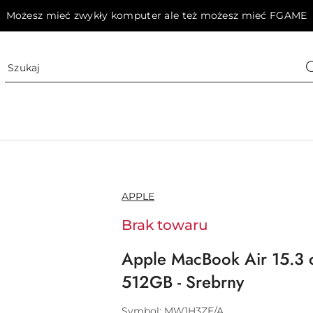
Możesz mieć zwykły komputer ale też możesz mieć FGAME
NAZWA
APPLE
PRODUCENTA:
Brak towaru
Apple MacBook Air 15.3 
512GB - Srebrny
Symbol:
MW1H3ZE/A