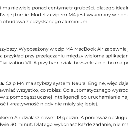
 i ma niewiele ponad centymetr grubości, dlatego ideal
ę w Twojej torbie. Model z czipem M4 jest wykonany w po
ała obudowa z odzyskanego aluminium.
szybszy. Wyposażony w czip M4 MacBook Air zapewnia j
a przykład przy przełączaniu między wieloma aplikacja
 Civilization VII. A przy tym działa bezszelestnie, bo m
ca.
Czip M4 ma szybszy system Neural Engine, więc daj
prawniać wszystko, co robisz. Od automatycznego wyśr
zów z pomocą sztucznej inteligencji po uruchamianie 
 i kreatywność nigdy nie miały się lepiej.
iem Air działasz nawet 18 godzin. A ponieważ obsługuj
wie 30 minut. Dlatego wykonasz każde zadanie, nie mar