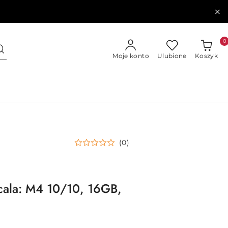
0
Moje konto
Ulubione
Koszyk
(0)
cala: M4 10/10, 16GB,