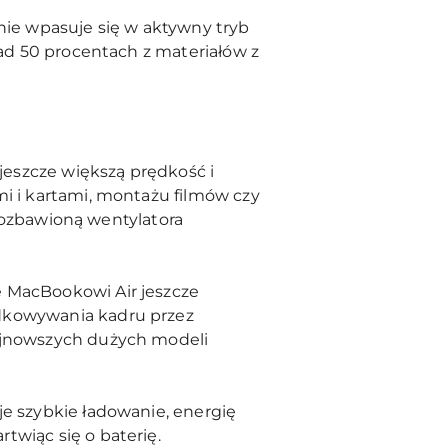
nie wpasuje się w aktywny tryb
nad 50 procentach z materiałów z
eszcze większą prędkość i
mi i kartami, montażu filmów czy
a pozbawioną wentylatora
e MacBookowi Air jeszcze
odkowywania kadru przez
najnowszych dużych modeli
e szybkie ładowanie, energię
twiąc się o baterię.