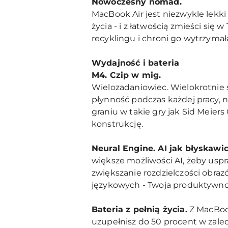
Nowoczesny nomad.
MacBook Air jest niezwykle lekki
życia - i z łatwością zmieści si
recyklingu i chroni go wytrzym
Wydajność i bateria
M4. Czip w mig.
Wielozadaniowiec. Wielokrotnie 
płynność podczas każdej pracy, n
graniu w takie gry jak Sid Meiers
konstrukcję.
Neural Engine. AI jak błyskawi
większe możliwości AI, żeby us
zwiększanie rozdzielczości obra
językowych - Twoja produktywność
Bateria z pełnią życia.
Z MacBook
uzupełnisz do 50 procent w zaled