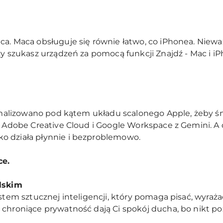
a. Maca obsługuje się równie łatwo, co iPhonea. Nieważ
zy szukasz urządzeń za pomocą funkcji Znajdź - Mac i iP
ptymalizowano pod kątem układu scalonego Apple, żeby ś
t, Adobe Creative Cloud i Google Workspace z Gemini. A
o działa płynnie i bezproblemowo.
ce.
elskim
stem sztucznej inteligencji, który pomaga pisać, wyraża
 chroniące prywatność dają Ci spokój ducha, bo nikt po