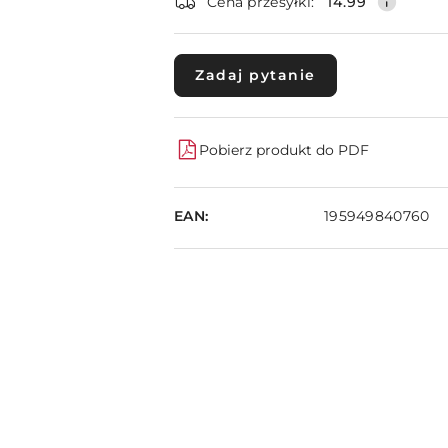
dostawa
Cena przesyłki:
14.99
Zadaj pytanie
Pobierz produkt do PDF
EAN:
195949840760