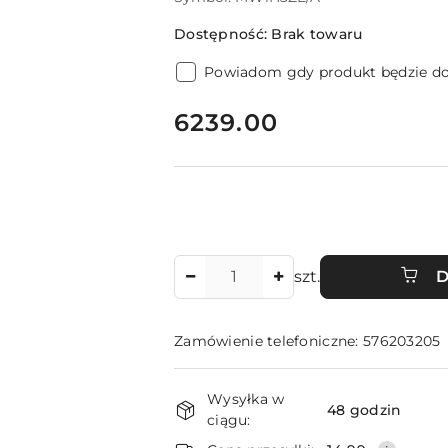
Dostępność:
Brak towaru
Powiadom gdy produkt będzie d
cena:
6239.00
Ilość
szt.
D
Zamówienie telefoniczne: 576203205
Dostępność
Wysyłka w
i
48 godzin
ciągu: