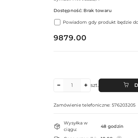
Dostępność:
Brak towaru
Powiadom gdy produkt będzie d
cena:
9879.00
Ilość
szt.
D
Zamówienie telefoniczne: 576203205
Dostępność
Wysyłka w
i
48 godzin
ciągu: