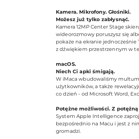
Kamera. Mikrofony. Głośniki.
Możesz już tylko zabłysnąć.
Kamera 12MP Center Stage skieru
wideorozmowy poruszysz się albo
pokaże na ekranie jednocześnie T
z dźwiękiem przestrzennym w tec
macOS.
Niech Ci apki śmigają.
W iMaca wbudowaliśmy multum ni
użytkowników, a także rewelacyjn
co dzień - od Microsoft Word, Exc
Potężne możliwości. Z potężną
System Apple Intelligence zapro
bezpośrednio na Macu i jest z n
gromadzi.