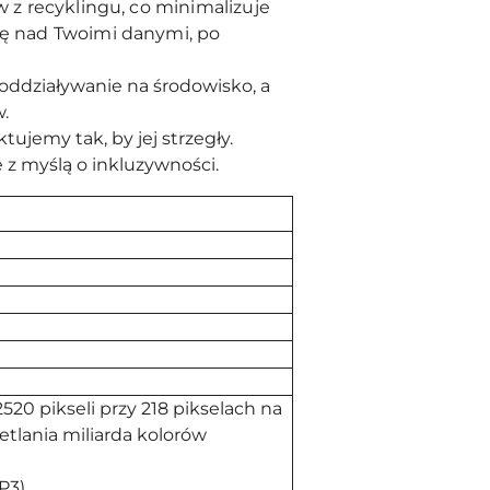
w z recyklingu, co minimalizuje
lę nad Twoimi danymi, po
oddziaływanie na środowisko, a
w.
jemy tak, by jej strzegły.
 z myślą o inkluzywności.
520 pikseli przy 218 pikselach na
etlania miliarda kolorów
P3)