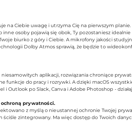
je na Ciebie uwagę i utrzyma Cię na pierwszym planie.
 inne osoby pojawią się obok, Ty pozostaniesz idealnie
woje biurko z góry i Ciebie. A mikrofony jakości studyj
hnologii Dolby Atmos sprawią, że będzie to wideokonfe
esamowitych aplikacji, rozwiązania chroniące prywat
e funkcje do pracy i rozrywki. A dzięki macOS wszystki
el i Outlook po Slack, Canva i Adobe Photoshop - działają
 ochroną prywatności.
jektowano z myślą o nieustannej ochronie Twojej prywa
im ściśle zintegrowany. Ma więc dostęp do Twoich danyc