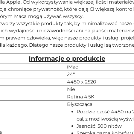
dla Apple. Od wykorzystywania większej ilości materiałó
cje chroniące prywatność, które dają Ci większą kontro
którym Maca mogą używać wszyscy.
worzy wszystkie produkty tak, by minimalizować nasze 
 ich wydajności i niezawodności ani na jakości materiałó
prawem człowieka, więc nasze produkty i usługi projektu
dla każdego. Dlatego nasze produkty i usługi są tworzone
Informacje o produkcie
iMac
24''
4480 x 2520
Nie
Retina 4.5K
Błyszcząca
Rozdzielczość 4480 na 2
cal, z możliwością wyświ
Jasność: 500 nitów
a
Szeroka gama kolorów (