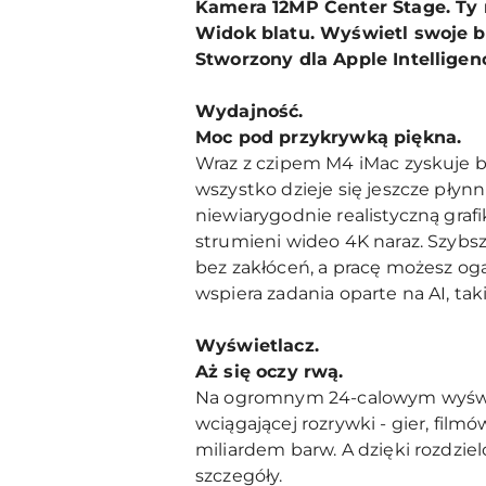
Kamera 12MP Center Stage. Ty 
Widok blatu. Wyświetl swoje bi
Stworzony dla Apple Intelligen
Wydajność.
Moc pod przykrywką piękna.
Wraz z czipem M4 iMac zyskuje 
wszystko dzieje się jeszcze pły
niewiarygodnie realistyczną gra
strumieni wideo 4K naraz. Szybs
bez zakłóceń, a pracę możesz og
wspiera zadania oparte na AI, ta
Wyświetlacz.
Aż się oczy rwą.
Na ogromnym 24-calowym wyświet
wciągającej rozrywki - gier, fil
miliardem barw. A dzięki rozdzie
szczegóły.