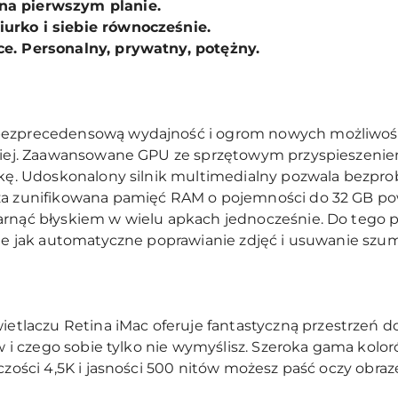
na pierwszym planie.
urko i siebie równocześnie.
ce. Personalny, prywatny, potężny.
bezprecedensową wydajność i ogrom nowych możliwości
nniej. Zaawansowane GPU ze sprzętowym przyspieszenie
fikę. Udoskonalony silnik multimedialny pozwala bezp
za zunifikowana pamięć RAM o pojemności do 32 GB pow
arnąć błyskiem w wielu apkach jednocześnie. Do tego
kie jak automatyczne poprawianie zdjęć i usuwanie szumu
laczu Retina iMac oferuje fantastyczną przestrzeń do
mów i czego sobie tylko nie wymyślisz. Szeroka gama ko
lczości 4,5K i jasności 500 nitów możesz paść oczy ob