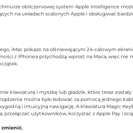
chmurze obliczeniowej system Apple Intelligence może
cych na układach scalonych Apple i obsługiwać bardzie
ego, iMac pokaże na olśniewającym 24-calowym ekranie
omości z iPhonea przychodzą wprost na Maca, więc nie mu
oczątek.
ie klawiaturę i myszkę lub gładzik, które teraz został
rządzenia można było ładować za pomocą jednego kabla
ygodną i intuicyjną nawigację. A klawiatura Magic Keyb
 przełączać użytkowników, korzystać z Apple Pay i ścią
 zmienić.