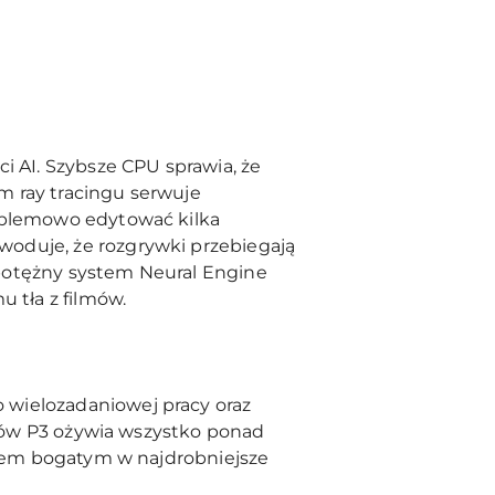
 AI. Szybsze CPU sprawia, że
m ray tracingu serwuje
roblemowo edytować kilka
oduje, że rozgrywki przebiegają
 potężny system Neural Engine
 tła z filmów.
 wielozadaniowej pracy oraz
lorów P3 ożywia wszystko ponad
razem bogatym w najdrobniejsze