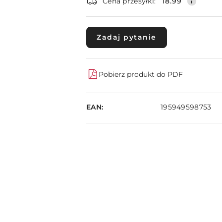
dostawa
Cena przesyłki:
18.99
Zadaj pytanie
Pobierz produkt do PDF
EAN:
195949598753