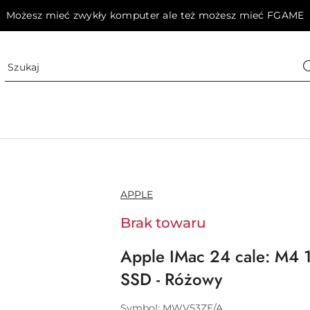
Możesz mieć zwykły komputer ale też możesz mieć FGAME
NAZWA
APPLE
PRODUCENTA:
Brak towaru
Apple IMac 24 cale: M4
SSD - Różowy
Symbol:
MWV53ZE/A