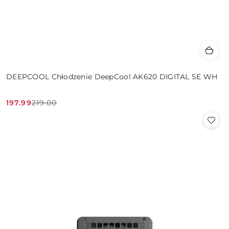
DEEPCOOL Chłodzenie DeepCool AK620 DIGITAL SE WH
197.99
219.00
Cena
Cena
promocyjna:
przed
promocją: