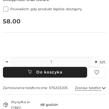
Powiadom gdy produkt będzie dostępny
cena:
58.00
Ilość
szt.
Do koszyka
Zamówienie telefoniczne: 576203205
Zostaw telefon
Dostępność
Wysyłka w
i
48 godzin
ciągu: