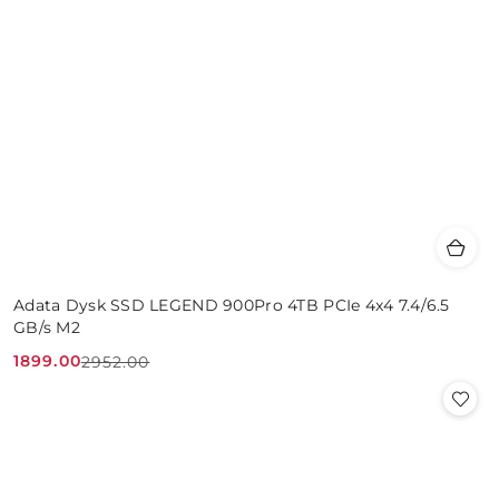
Adata Dysk SSD LEGEND 900Pro 4TB PCIe 4x4 7.4/6.5
GB/s M2
1899.00
2952.00
Cena
Cena
promocyjna:
przed
promocją: