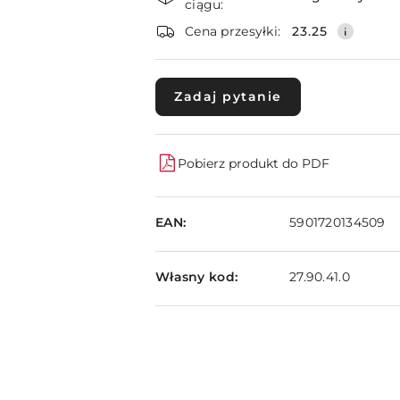
i
ciągu:
dostawa
Cena przesyłki:
23.25
Zadaj pytanie
Pobierz produkt do PDF
EAN:
5901720134509
Własny kod:
27.90.41.0