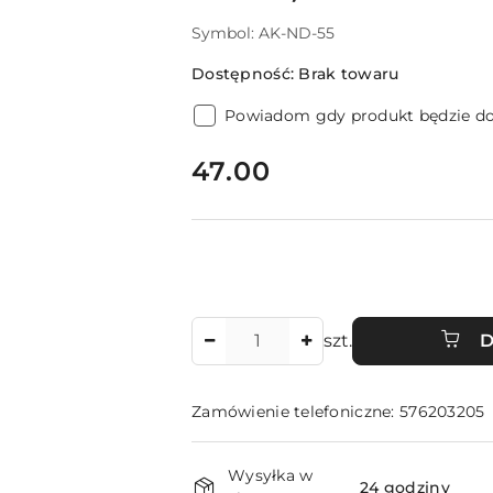
Symbol:
AK-ND-55
Dostępność:
Brak towaru
Powiadom gdy produkt będzie d
cena:
47.00
Ilość
szt.
D
Zamówienie telefoniczne: 576203205
Dostępność
Wysyłka w
24 godziny