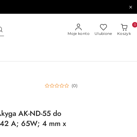
0
Moje konto
Ulubione
Koszyk
(0)
 Akyga AK-ND-55 do
3,42 A; 65W; 4 mm x