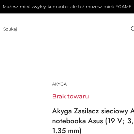
Możesz mieć zwykły komputer ale też możesz mieć FGAME
NAZWA
AKYGA
PRODUCENTA:
Brak towaru
Akyga Zasilacz sieciowy
notebooka Asus (19 V; 
1.35 mm)