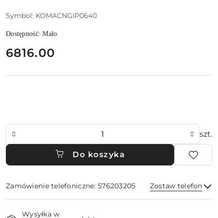
Symbol:
KOMACNGIP0640
Dostępność:
Mało
cena:
6816.00
Ilość
szt.
Do koszyka
Zamówienie telefoniczne: 576203205
Zostaw telefon
Dostępność
Wysyłka w