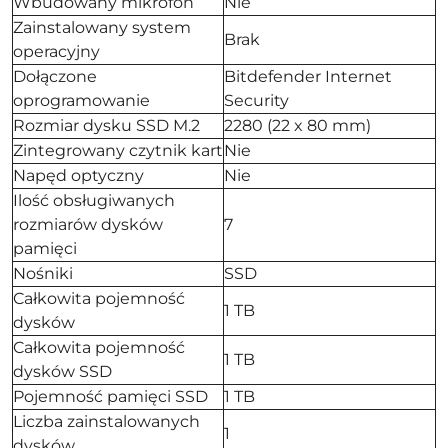
Wbudowany mikrofon
Nie
Zainstalowany system
Brak
operacyjny
Dołączone
Bitdefender Internet
oprogramowanie
Security
Rozmiar dysku SSD M.2
2280 (22 x 80 mm)
Zintegrowany czytnik kart
Nie
Napęd optyczny
Nie
Ilość obsługiwanych
rozmiarów dysków
7
pamięci
Nośniki
SSD
Całkowita pojemność
1 TB
dysków
Całkowita pojemność
1 TB
dysków SSD
Pojemność pamięci SSD
1 TB
Liczba zainstalowanych
1
dysków