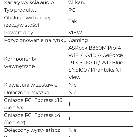
Kanały wyjścia audio
7.1 kan.
Typ produktu
PC
Obsługa wirtualnej
Tak
rzeczywistości
Powered by
VIEW
Pozycjonowanie na rynku
Gaming
ASRock B860M Pro-A
WiFi / NVIDIA GeForce
Komponenty
RTX 5060 Ti / WD Blue
wewnętrzne
SN5100 / Phanteks XT
View
Klawiatura w zestawie
Nie
Dołączona myszka
Nie
Gniazda PCI Express x16
1
(Gen 5.x)
Gniazda PCI Express x4
1
(Gen 4.x)
Dołączony wyświetlacz
Nie