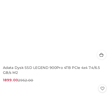
Adata Dysk SSD LEGEND 900Pro 4TB PCIe 4x4 7.4/6.5
GB/s M2
1899.00
2952.00
Cena
Cena
promocyjna:
przed
promocją: