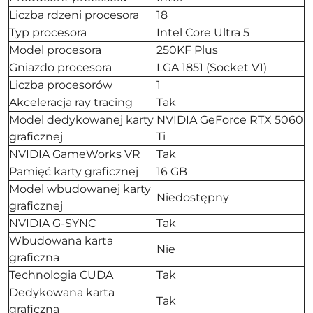
Liczba rdzeni procesora
18
Typ procesora
Intel Core Ultra 5
Model procesora
250KF Plus
Gniazdo procesora
LGA 1851 (Socket V1)
Liczba procesorów
1
Akceleracja ray tracing
Tak
Model dedykowanej karty
NVIDIA GeForce RTX 5060
graficznej
Ti
NVIDIA GameWorks VR
Tak
Pamięć karty graficznej
16 GB
Model wbudowanej karty
Niedostępny
graficznej
NVIDIA G-SYNC
Tak
Wbudowana karta
Nie
graficzna
Technologia CUDA
Tak
Dedykowana karta
Tak
graficzna