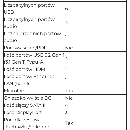
Liczba tylnych portów
6
USB
Liczba tylnych portów
3
audio
Liczba przednich portów
1
audio
Port wyjścia S/PDIF
Nie
Ilość portów USB 3.2 Gen 1
4
(3.1 Gen 1) Typu-A
Ilość portów HDMI
1
Ilość portów Ethernet
1
LAN (RJ-45)
Mikrofon
Tak
Gniazdko wyjścia DC
Nie
Ilość złączy SATA III
4
Ilość DisplayPort
3
Port dla zestaw
Tak
słuchawka/mikrofon