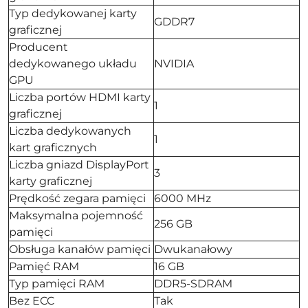
Typ dedykowanej karty
GDDR7
graficznej
Producent
dedykowanego układu
NVIDIA
GPU
Liczba portów HDMI karty
1
graficznej
Liczba dedykowanych
1
kart graficznych
Liczba gniazd DisplayPort
3
karty graficznej
Prędkość zegara pamięci
6000 MHz
Maksymalna pojemność
256 GB
pamięci
Obsługa kanałów pamięci
Dwukanałowy
Pamięć RAM
16 GB
Typ pamięci RAM
DDR5-SDRAM
Bez ECC
Tak