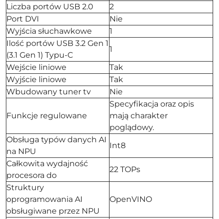
Liczba portów USB 2.0
2
Port DVI
Nie
Wyjścia słuchawkowe
1
Ilość portów USB 3.2 Gen 1
1
(3.1 Gen 1) Typu-C
Wejście liniowe
Tak
Wyjście liniowe
Tak
Wbudowany tuner tv
Nie
Specyfikacja oraz opis
Funkcje regulowane
mają charakter
poglądowy.
Obsługa typów danych AI
Int8
na NPU
Całkowita wydajność
22 TOPs
procesora do
Struktury
oprogramowania AI
OpenVINO
obsługiwane przez NPU