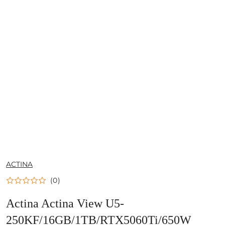
NAZWA
ACTINA
PRODUCENTA:
(0)
Actina Actina View U5-
250KF/16GB/1TB/RTX5060Ti/650W