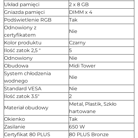
Układ pamięci
2 x 8 GB
Gniazda pamięci
DIMM x 4
Podświetlenie RGB
Tak
Odnowiony z
Nie
certyfikatem
Kolor produktu
Czarny
Ilość zatok 2,5 "
5
Odnowiony
Nie
Obudowa
Midi Tower
System chłodzenia
Nie
wodnego
Standard VESA
Nie
Ilość zatok 3.5"
2
Metal, Plastik, Szkło
Materiał obudowy
hartowane
Okienko
Tak
Zasilanie
650 W
Certyfikat 80 PLUS
80 PLUS Bronze