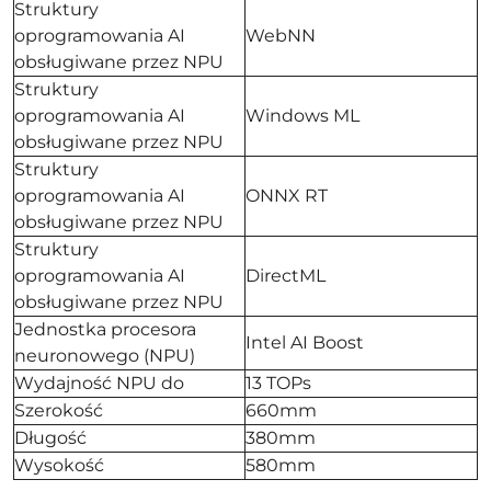
Struktury
oprogramowania AI
WebNN
obsługiwane przez NPU
Struktury
oprogramowania AI
Windows ML
obsługiwane przez NPU
Struktury
oprogramowania AI
ONNX RT
obsługiwane przez NPU
Struktury
oprogramowania AI
DirectML
obsługiwane przez NPU
Jednostka procesora
Intel AI Boost
neuronowego (NPU)
Wydajność NPU do
13 TOPs
Szerokość
660mm
Długość
380mm
Wysokość
580mm