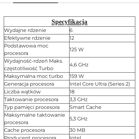
Specyfikacja
Wydajne rdzenie
6
Efektywne rdzenie
12
Podstawowa moc
125 W
procesora
Wydajność-rdzeń Maks.
4,6 GHz
częstotliwość Turbo
Maksymalna moc turbo
159 W
Generacja procesora
Intel Core Ultra (Series 2)
Liczba wątków
18
Taktowanie procesora
3,3 GHz
Typ pamięci procesora
Smart Cache
Maksymalne taktowanie
5,3 GHz
procesora
Cache procesora
30 MB
Producent procesora
Intel