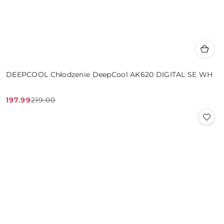
DEEPCOOL Chłodzenie DeepCool AK620 DIGITAL SE WH
197.99
219.00
Cena
Cena
promocyjna:
przed
promocją: