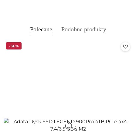
Produkty
Produkty
Polecane
Podobne produkty
Pomiń karuzelę produktów
o
o
statusie:
statusie:
-36%