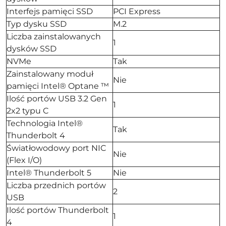
Interfejs pamięci SSD
PCI Express
Typ dysku SSD
M.2
Liczba zainstalowanych
1
dysków SSD
NVMe
Tak
Zainstalowany moduł
Nie
pamięci Intel® Optane ™
Ilość portów USB 3.2 Gen
1
2x2 typu C
Technologia Intel®
Tak
Thunderbolt 4
Światłowodowy port NIC
Nie
(Flex I/O)
Intel® Thunderbolt 5
Nie
Liczba przednich portów
2
USB
Ilość portów Thunderbolt
1
4