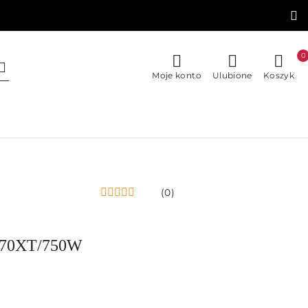
0
Moje konto
Ulubione
Koszyk
(0)
070XT/750W