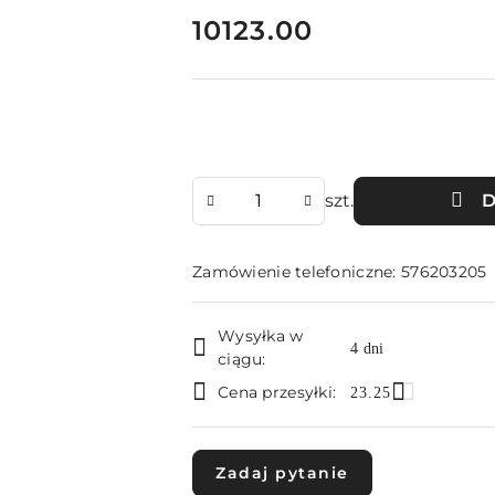
cena:
10123.00
Ilość
szt.
D
Zamówienie telefoniczne: 576203205
Dostępność
Wysyłka w
i
4 dni
ciągu:
dostawa
Cena przesyłki:
23.25
Zadaj pytanie