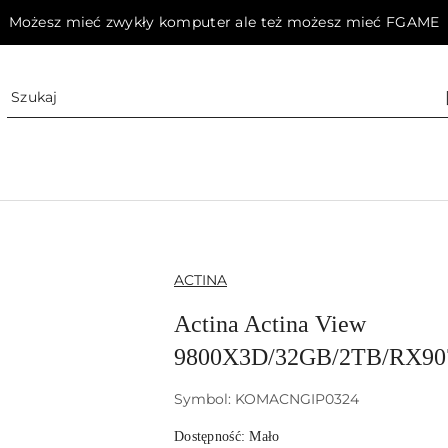
Możesz mieć zwykły komputer ale też możesz mieć FGAME
NAZWA
ACTINA
PRODUCENTA:
Actina Actina View
9800X3D/32GB/2TB/RX9
Symbol:
KOMACNGIP0324
Dostępność:
Mało