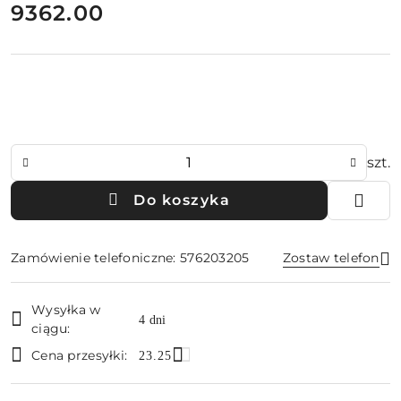
cena:
9362.00
Ilość
szt.
Do koszyka
Zamówienie telefoniczne: 576203205
Zostaw telefon
Dostępność
Wysyłka w
i
4 dni
ciągu:
Wyślij
dostawa
Cena przesyłki:
23.25