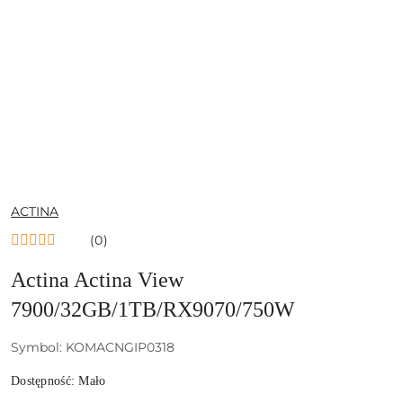
NAZWA
ACTINA
PRODUCENTA:
(0)
Actina Actina View
7900/32GB/1TB/RX9070/750W
Symbol:
KOMACNGIP0318
Dostępność:
Mało