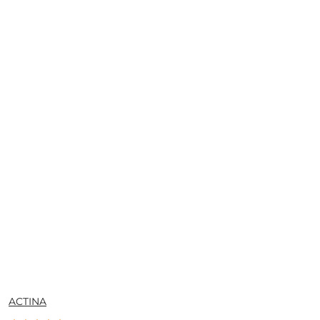
NAZWA
ACTINA
PRODUCENTA: