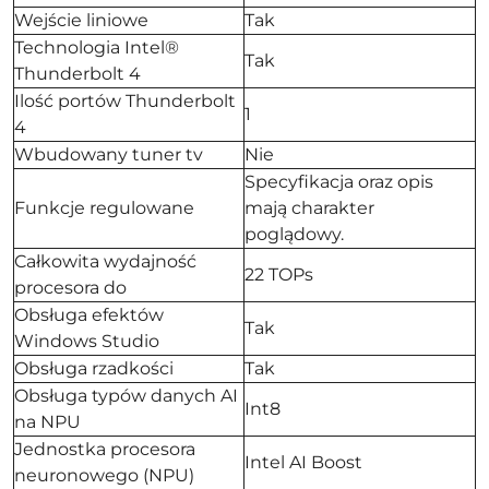
Wejście liniowe
Tak
Technologia Intel®
Tak
Thunderbolt 4
Ilość portów Thunderbolt
1
4
Wbudowany tuner tv
Nie
Specyfikacja oraz opis
Funkcje regulowane
mają charakter
poglądowy.
Całkowita wydajność
22 TOPs
procesora do
Obsługa efektów
Tak
Windows Studio
Obsługa rzadkości
Tak
Obsługa typów danych AI
Int8
na NPU
Jednostka procesora
Intel AI Boost
neuronowego (NPU)