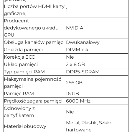
Liczba portów HDMI karty
1
graficznej
Producent
dedykowanego układu
NVIDIA
GPU
Obsługa kanałów pamięci
Dwukanałowy
Gniazda pamięci
DIMM x 4
Korekcja ECC
Nie
Układ pamięci
2 x 8 GB
Typ pamięci RAM
DDR5-SDRAM
Maksymalna pojemność
256 GB
pamięci
Pamięć RAM
16 GB
Prędkość zegara pamięci
6000 MHz
Odnowiony z
Nie
certyfikatem
Metal, Plastik, Szkło
Materiał obudowy
hartowane