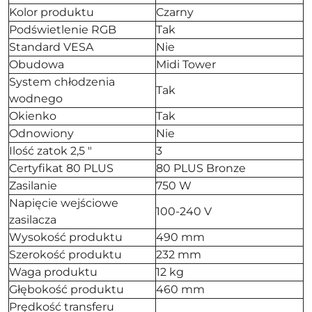
Kolor produktu
Czarny
Podświetlenie RGB
Tak
Standard VESA
Nie
Obudowa
Midi Tower
System chłodzenia
Tak
wodnego
Okienko
Tak
Odnowiony
Nie
Ilość zatok 2,5 "
3
Certyfikat 80 PLUS
80 PLUS Bronze
Zasilanie
750 W
Napięcie wejściowe
100-240 V
zasilacza
Wysokość produktu
490 mm
Szerokość produktu
232 mm
Waga produktu
12 kg
Głębokość produktu
460 mm
Prędkość transferu