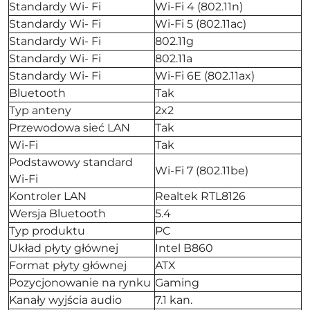
Standardy Wi- Fi
Wi-Fi 4 (802.11n)
Standardy Wi- Fi
Wi-Fi 5 (802.11ac)
Standardy Wi- Fi
802.11g
Standardy Wi- Fi
802.11a
Standardy Wi- Fi
Wi-Fi 6E (802.11ax)
Bluetooth
Tak
Typ anteny
2x2
Przewodowa sieć LAN
Tak
Wi-Fi
Tak
Podstawowy standard
Wi-Fi 7 (802.11be)
Wi-Fi
Kontroler LAN
Realtek RTL8126
Wersja Bluetooth
5.4
Typ produktu
PC
Układ płyty głównej
Intel B860
Format płyty głównej
ATX
Pozycjonowanie na rynku
Gaming
Kanały wyjścia audio
7.1 kan.