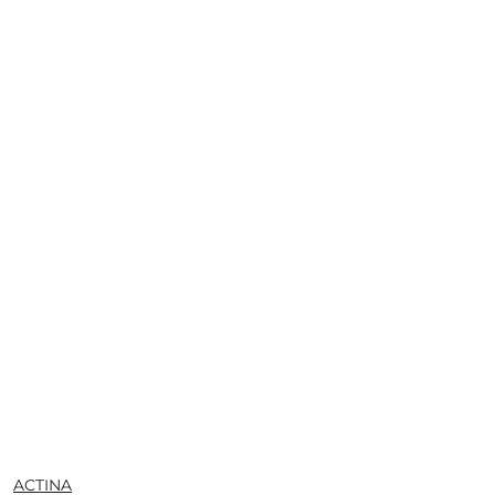
NAZWA
ACTINA
PRODUCENTA: