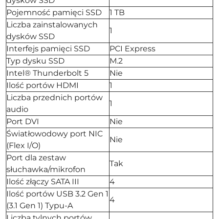
dysków SSD
Pojemność pamięci SSD
1 TB
Liczba zainstalowanych
1
dysków SSD
Interfejs pamięci SSD
PCI Express
Typ dysku SSD
M.2
Intel® Thunderbolt 5
Nie
Ilość portów HDMI
1
Liczba przednich portów
1
audio
Port DVI
Nie
Światłowodowy port NIC
Nie
(Flex I/O)
Port dla zestaw
Tak
słuchawka/mikrofon
Ilość złączy SATA III
4
Ilość portów USB 3.2 Gen 1
4
(3.1 Gen 1) Typu-A
Liczba tylnych portów