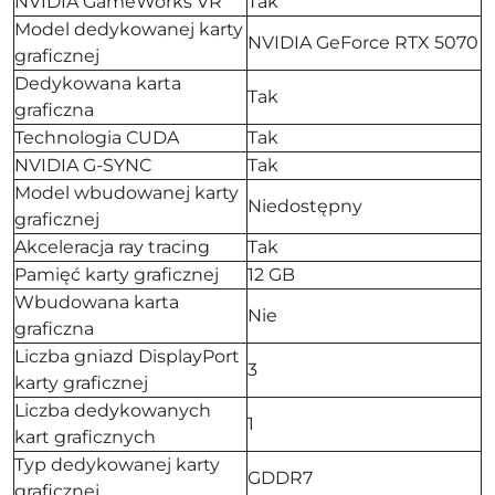
NVIDIA GameWorks VR
Tak
Model dedykowanej karty
NVIDIA GeForce RTX 5070
graficznej
Dedykowana karta
Tak
graficzna
Technologia CUDA
Tak
NVIDIA G-SYNC
Tak
Model wbudowanej karty
Niedostępny
graficznej
Akceleracja ray tracing
Tak
Pamięć karty graficznej
12 GB
Wbudowana karta
Nie
graficzna
Liczba gniazd DisplayPort
3
karty graficznej
Liczba dedykowanych
1
kart graficznych
Typ dedykowanej karty
GDDR7
graficznej