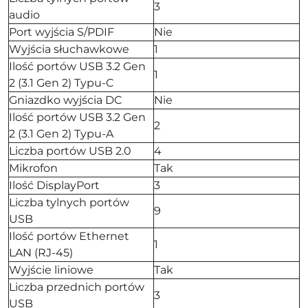
3
audio
Port wyjścia S/PDIF
Nie
Wyjścia słuchawkowe
1
Ilość portów USB 3.2 Gen
1
2 (3.1 Gen 2) Typu-C
Gniazdko wyjścia DC
Nie
Ilość portów USB 3.2 Gen
2
2 (3.1 Gen 2) Typu-A
Liczba portów USB 2.0
4
Mikrofon
Tak
Ilość DisplayPort
3
Liczba tylnych portów
9
USB
Ilość portów Ethernet
1
LAN (RJ-45)
Wyjście liniowe
Tak
Liczba przednich portów
3
USB