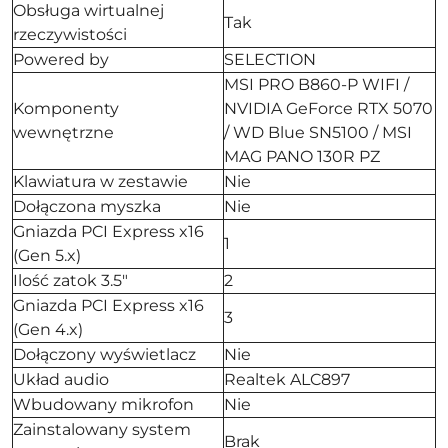
Obsługa wirtualnej
Tak
rzeczywistości
Powered by
SELECTION
MSI PRO B860-P WIFI /
Komponenty
NVIDIA GeForce RTX 5070
wewnętrzne
/ WD Blue SN5100 / MSI
MAG PANO 130R PZ
Klawiatura w zestawie
Nie
Dołączona myszka
Nie
Gniazda PCI Express x16
1
(Gen 5.x)
Ilość zatok 3.5"
2
Gniazda PCI Express x16
3
(Gen 4.x)
Dołączony wyświetlacz
Nie
Układ audio
Realtek ALC897
Wbudowany mikrofon
Nie
Zainstalowany system
Brak