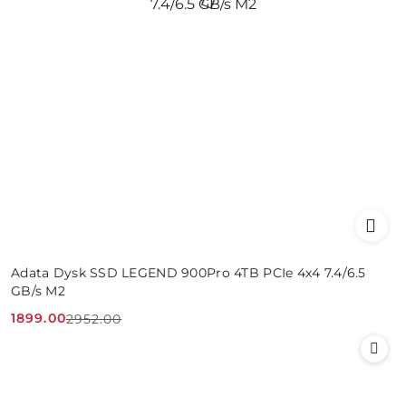
Adata Dysk SSD LEGEND 900Pro 4TB PCIe 4x4 7.4/6.5
GB/s M2
1899.00
2952.00
Cena
Cena
promocyjna:
przed
promocją: