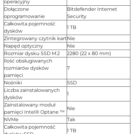
operacyjny
Dołączone
Bitdefender Internet
oprogramowanie
Security
Całkowita pojemność
1 TB
dysków
Zintegrowany czytnik kart
Nie
Napęd optyczny
Nie
Rozmiar dysku SSD M.2
2280 (22 x 80 mm)
Ilość obsługiwanych
rozmiarów dysków
7
pamięci
Nośniki
SSD
Liczba zainstalowanych
1
dysków
Zainstalowany moduł
Nie
pamięci Intel® Optane ™
NVMe
Tak
Całkowita pojemność
1 TB