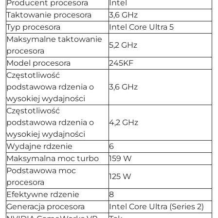
Producent procesora
Intel
Taktowanie procesora
3,6 GHz
Typ procesora
Intel Core Ultra 5
Maksymalne taktowanie
5,2 GHz
procesora
Model procesora
245KF
Częstotliwość
podstawowa rdzenia o
3,6 GHz
wysokiej wydajności
Częstotliwość
podstawowa rdzenia o
4,2 GHz
wysokiej wydajności
Wydajne rdzenie
6
Maksymalna moc turbo
159 W
Podstawowa moc
125 W
procesora
Efektywne rdzenie
8
Generacja procesora
Intel Core Ultra (Series 2)