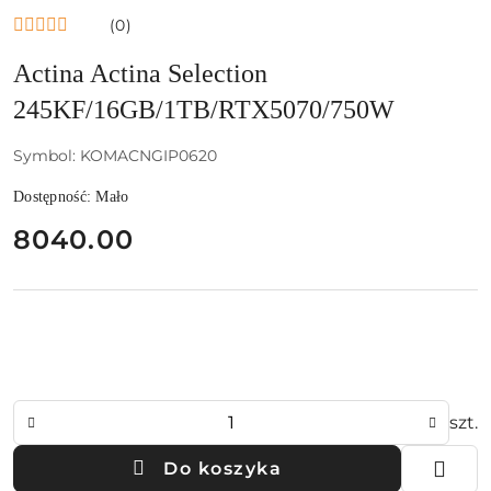
(0)
Actina Actina Selection
245KF/16GB/1TB/RTX5070/750W
Symbol:
KOMACNGIP0620
Dostępność:
Mało
cena:
8040.00
Ilość
szt.
Do koszyka