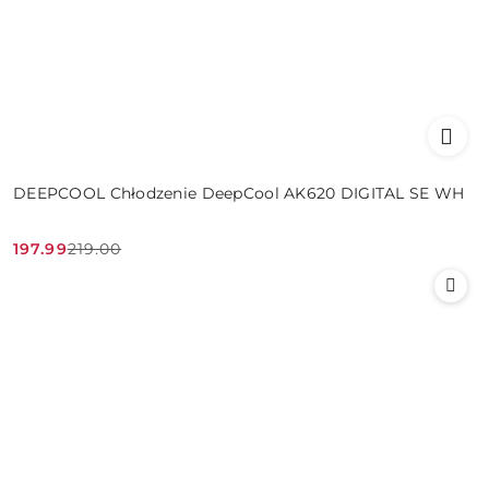
DEEPCOOL Chłodzenie DeepCool AK620 DIGITAL SE WH
197.99
219.00
Cena
Cena
promocyjna:
przed
promocją: