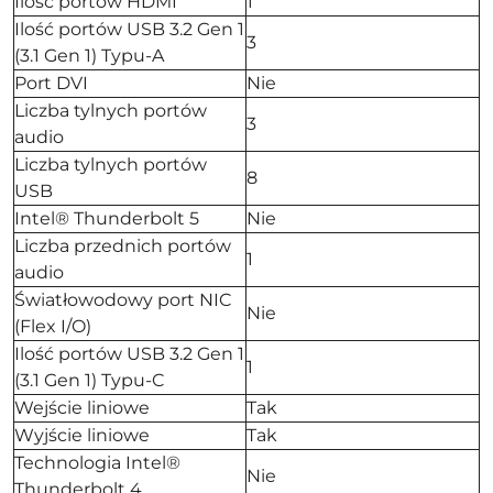
Ilość portów HDMI
1
Ilość portów USB 3.2 Gen 1
3
(3.1 Gen 1) Typu-A
Port DVI
Nie
Liczba tylnych portów
3
audio
Liczba tylnych portów
8
USB
Intel® Thunderbolt 5
Nie
Liczba przednich portów
1
audio
Światłowodowy port NIC
Nie
(Flex I/O)
Ilość portów USB 3.2 Gen 1
1
(3.1 Gen 1) Typu-C
Wejście liniowe
Tak
Wyjście liniowe
Tak
Technologia Intel®
Nie
Thunderbolt 4