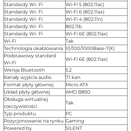
Standardy Wi- Fi
Wi-Fi 5 (802.11ac)
Standardy Wi- Fi
Wi-Fi 6 (802.11ax)
Standardy Wi- Fi
Wi-Fi 4 (802.11n)
Standardy Wi- Fi
802.11b
Standardy Wi- Fi
Wi-Fi 6E (802.11ax)
Wi-Fi
Tak
Technologia okablowania
10/100/1000Base-T(X)
Podstawowy standard
Wi-Fi 6E (802.11ax)
Wi-Fi
Wersja Bluetooth
5.2
Kanały wyjścia audio
7.1 kan.
Format płyty głównej
Micro ATX
Układ płyty głównej
AMD B850
Obsługa wirtualnej
Tak
rzeczywistości
Typ produktu
PC
Pozycjonowanie na rynku
Gaming
Powered by
SILENT