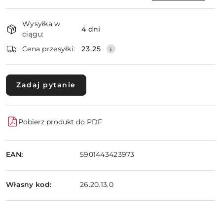
Dostępność
Wysyłka w
i
4 dni
ciągu:
dostawa
Wyślij
Cena przesyłki:
23.25
Zadaj pytanie
Pobierz produkt do PDF
EAN:
5901443423973
Własny kod:
26.20.13.0