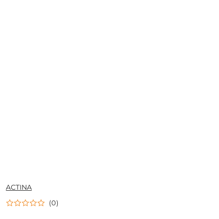
NAZWA
ACTINA
PRODUCENTA:
(0)