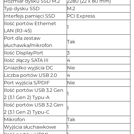
Rozmiar dysku SSD M.2
2280 (22 x 80 mm)
Typ dysku SSD
M.2
Interfejs pamięci SSD
PCI Express
Ilość portów Ethernet
1
LAN (RJ-45)
Port dla zestaw
Tak
słuchawka/mikrofon
Ilość DisplayPort
3
Ilość złączy SATA III
4
Gniazdko wyjścia DC
Nie
Liczba portów USB 2.0
4
Port wyjścia S/PDIF
Nie
Ilość portów USB 3.2 Gen
1
2 (3.1 Gen 2) Typu-A
Ilość portów USB 3.2 Gen
1
2 (3.1 Gen 2) Typu-C
Mikrofon
Tak
Wyjścia słuchawkowe
1