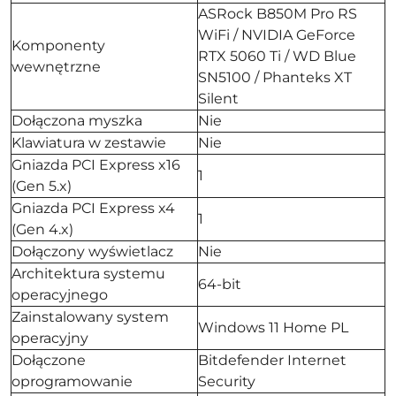
ASRock B850M Pro RS
WiFi / NVIDIA GeForce
Komponenty
RTX 5060 Ti / WD Blue
wewnętrzne
SN5100 / Phanteks XT
Silent
Dołączona myszka
Nie
Klawiatura w zestawie
Nie
Gniazda PCI Express x16
1
(Gen 5.x)
Gniazda PCI Express x4
1
(Gen 4.x)
Dołączony wyświetlacz
Nie
Architektura systemu
64-bit
operacyjnego
Zainstalowany system
Windows 11 Home PL
operacyjny
Dołączone
Bitdefender Internet
oprogramowanie
Security