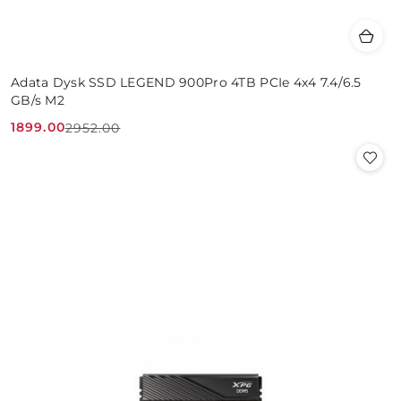
Adata Dysk SSD LEGEND 900Pro 4TB PCIe 4x4 7.4/6.5
GB/s M2
1899.00
2952.00
Cena
Cena
promocyjna:
przed
promocją: