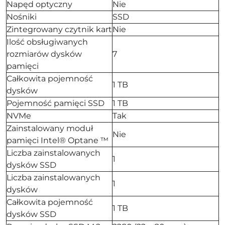
Napęd optyczny
Nie
Nośniki
SSD
Zintegrowany czytnik kart
Nie
Ilość obsługiwanych
rozmiarów dysków
7
pamięci
Całkowita pojemność
1 TB
dysków
Pojemność pamięci SSD
1 TB
NVMe
Tak
Zainstalowany moduł
Nie
pamięci Intel® Optane ™
Liczba zainstalowanych
1
dysków SSD
Liczba zainstalowanych
1
dysków
Całkowita pojemność
1 TB
dysków SSD