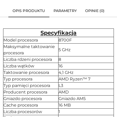
OPIS PRODUKTU
PARAMETRY
OPINIE (0)
Specyfikacja
Model procesora
8700F
Maksymalne taktowanie
5 GHz
procesora
Liczba rdzeni procesora
8
Liczba wątków
16
Taktowanie procesora
4,1 GHz
Typ procesora
AMD Ryzen™ 7
Typ pamięci procesora
L3
Producent procesora
AMD
Gniazdo procesora
Gniazdo AM5
Cache procesora
16 MB
Liczba procesorów
1