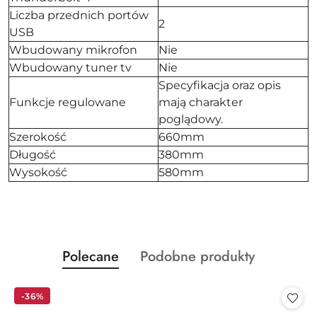
Liczba przednich portów
2
USB
Wbudowany mikrofon
Nie
Wbudowany tuner tv
Nie
Specyfikacja oraz opis
Funkcje regulowane
mają charakter
poglądowy.
Szerokość
660mm
Długość
380mm
Wysokość
580mm
Produkty
Produkty
Polecane
Podobne produkty
Pomiń karuzelę produktów
o
o
statusie:
statusie:
-36%