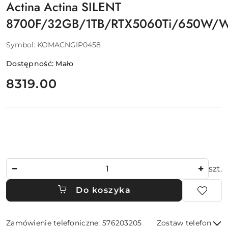
Actina Actina SILENT
8700F/32GB/1TB/RTX5060Ti/650W/
Symbol:
KOMACNGIP0458
Dostępność:
Mało
cena:
8319.00
Ilość
szt.
Do koszyka
Zamówienie telefoniczne: 576203205
Zostaw telefon