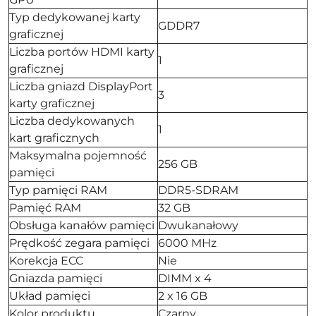
Typ dedykowanej karty
GDDR7
graficznej
Liczba portów HDMI karty
1
graficznej
Liczba gniazd DisplayPort
3
karty graficznej
Liczba dedykowanych
1
kart graficznych
Maksymalna pojemność
256 GB
pamięci
Typ pamięci RAM
DDR5-SDRAM
Pamięć RAM
32 GB
Obsługa kanałów pamięci
Dwukanałowy
Prędkość zegara pamięci
6000 MHz
Korekcja ECC
Nie
Gniazda pamięci
DIMM x 4
Układ pamięci
2 x 16 GB
Kolor produktu
Czarny