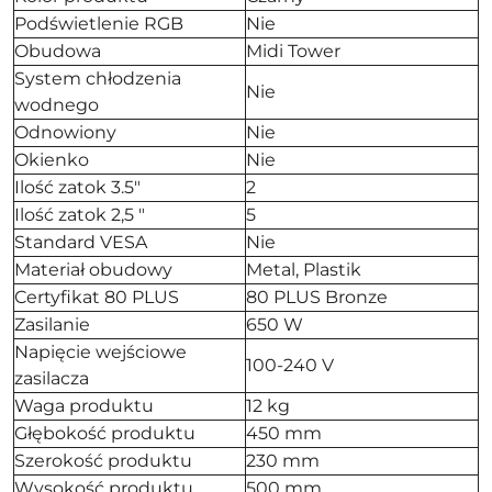
Podświetlenie RGB
Nie
Obudowa
Midi Tower
System chłodzenia
Nie
wodnego
Odnowiony
Nie
Okienko
Nie
Ilość zatok 3.5"
2
Ilość zatok 2,5 "
5
Standard VESA
Nie
Materiał obudowy
Metal, Plastik
Certyfikat 80 PLUS
80 PLUS Bronze
Zasilanie
650 W
Napięcie wejściowe
100-240 V
zasilacza
Waga produktu
12 kg
Głębokość produktu
450 mm
Szerokość produktu
230 mm
Wysokość produktu
500 mm