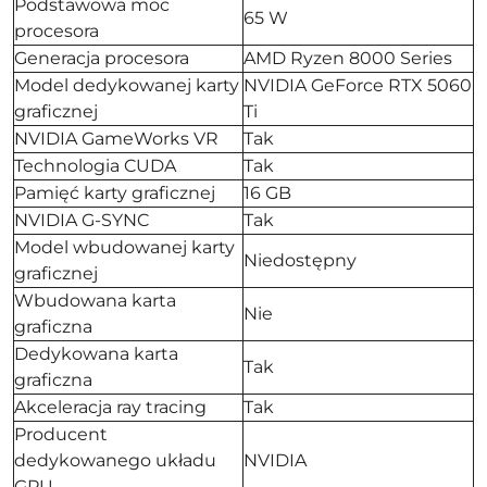
Podstawowa moc
65 W
procesora
Generacja procesora
AMD Ryzen 8000 Series
Model dedykowanej karty
NVIDIA GeForce RTX 5060
graficznej
Ti
NVIDIA GameWorks VR
Tak
Technologia CUDA
Tak
Pamięć karty graficznej
16 GB
NVIDIA G-SYNC
Tak
Model wbudowanej karty
Niedostępny
graficznej
Wbudowana karta
Nie
graficzna
Dedykowana karta
Tak
graficzna
Akceleracja ray tracing
Tak
Producent
dedykowanego układu
NVIDIA
GPU