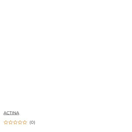
NAZWA
ACTINA
PRODUCENTA:
(0)