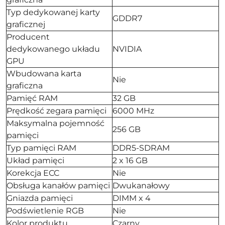
Typ dedykowanej karty
GDDR7
graficznej
Producent
dedykowanego układu
NVIDIA
GPU
Wbudowana karta
Nie
graficzna
Pamięć RAM
32 GB
Prędkość zegara pamięci
6000 MHz
Maksymalna pojemność
256 GB
pamięci
Typ pamięci RAM
DDR5-SDRAM
Układ pamięci
2 x 16 GB
Korekcja ECC
Nie
Obsługa kanałów pamięci
Dwukanałowy
Gniazda pamięci
DIMM x 4
Podświetlenie RGB
Nie
Kolor produktu
Czarny