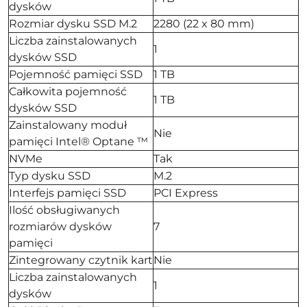
dysków
Rozmiar dysku SSD M.2
2280 (22 x 80 mm)
Liczba zainstalowanych
1
dysków SSD
Pojemność pamięci SSD
1 TB
Całkowita pojemność
1 TB
dysków SSD
Zainstalowany moduł
Nie
pamięci Intel® Optane ™
NVMe
Tak
Typ dysku SSD
M.2
Interfejs pamięci SSD
PCI Express
Ilość obsługiwanych
rozmiarów dysków
7
pamięci
Zintegrowany czytnik kart
Nie
Liczba zainstalowanych
1
dysków