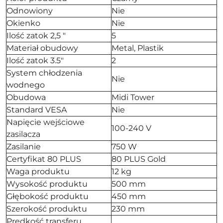
Odnowiony
Nie
Okienko
Nie
Ilość zatok 2,5 "
5
Materiał obudowy
Metal, Plastik
Ilość zatok 3.5"
2
System chłodzenia
Nie
wodnego
Obudowa
Midi Tower
Standard VESA
Nie
Napięcie wejściowe
100-240 V
zasilacza
Zasilanie
750 W
Certyfikat 80 PLUS
80 PLUS Gold
Waga produktu
12 kg
Wysokość produktu
500 mm
Głębokość produktu
450 mm
Szerokość produktu
230 mm
Prędkość transferu