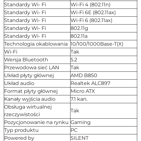
Standardy Wi- Fi
Wi-Fi 4 (802.11n)
Standardy Wi- Fi
Wi-Fi 6E (802.11ax)
Standardy Wi- Fi
Wi-Fi 6 (802.11ax)
Standardy Wi- Fi
802.11g
Standardy Wi- Fi
802.11a
Technologia okablowania
10/100/1000Base-T(X)
Wi-Fi
Tak
Wersja Bluetooth
5.2
Przewodowa sieć LAN
Tak
Układ płyty głównej
AMD B850
Układ audio
Realtek ALC897
Format płyty głównej
Micro ATX
Kanały wyjścia audio
7.1 kan.
Obsługa wirtualnej
Tak
rzeczywistości
Pozycjonowanie na rynku
Gaming
Typ produktu
PC
Powered by
SILENT