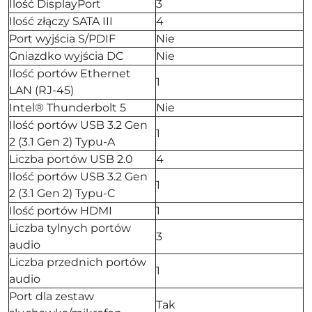
Ilość DisplayPort
3
Ilość złączy SATA III
4
Port wyjścia S/PDIF
Nie
Gniazdko wyjścia DC
Nie
Ilość portów Ethernet
1
LAN (RJ-45)
Intel® Thunderbolt 5
Nie
Ilość portów USB 3.2 Gen
1
2 (3.1 Gen 2) Typu-A
Liczba portów USB 2.0
4
Ilość portów USB 3.2 Gen
1
2 (3.1 Gen 2) Typu-C
Ilość portów HDMI
1
Liczba tylnych portów
3
audio
Liczba przednich portów
1
audio
Port dla zestaw
Tak