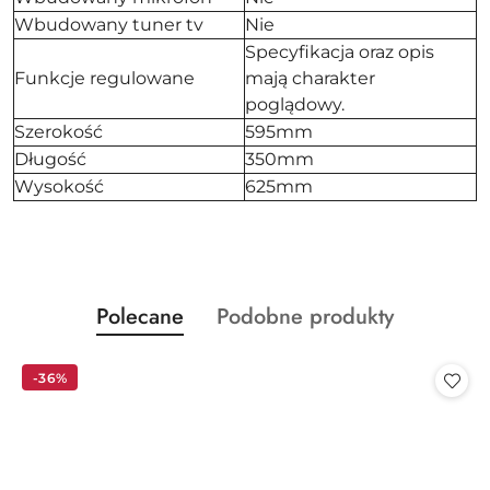
Wbudowany tuner tv
Nie
Specyfikacja oraz opis
Funkcje regulowane
mają charakter
poglądowy.
Szerokość
595mm
Długość
350mm
Wysokość
625mm
Produkty
Produkty
Polecane
Podobne produkty
Pomiń karuzelę produktów
o
o
statusie:
statusie:
-36%