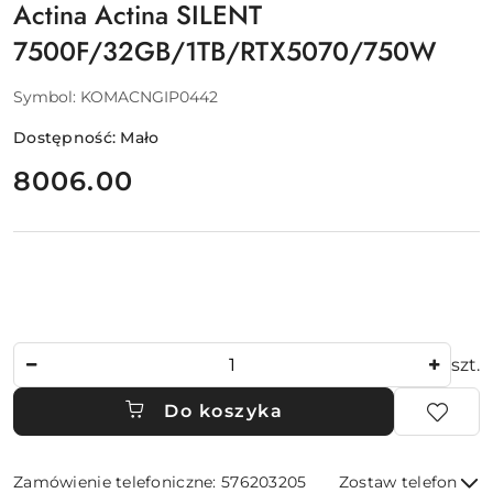
Actina Actina SILENT
7500F/32GB/1TB/RTX5070/750W
Symbol:
KOMACNGIP0442
Dostępność:
Mało
cena:
8006.00
Ilość
szt.
Do koszyka
Zamówienie telefoniczne: 576203205
Zostaw telefon