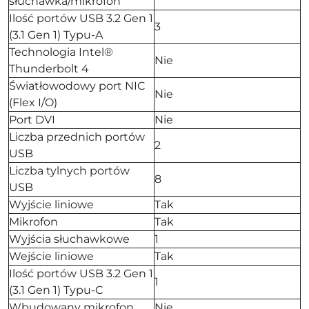
słuchawka/mikrofon
Ilość portów USB 3.2 Gen 1
3
(3.1 Gen 1) Typu-A
Technologia Intel®
Nie
Thunderbolt 4
Światłowodowy port NIC
Nie
(Flex I/O)
Port DVI
Nie
Liczba przednich portów
2
USB
Liczba tylnych portów
8
USB
Wyjście liniowe
Tak
Mikrofon
Tak
Wyjścia słuchawkowe
1
Wejście liniowe
Tak
Ilość portów USB 3.2 Gen 1
1
(3.1 Gen 1) Typu-C
Wbudowany mikrofon
Nie