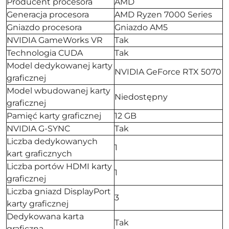
Producent procesora
AMD
Generacja procesora
AMD Ryzen 7000 Series
Gniazdo procesora
Gniazdo AM5
NVIDIA GameWorks VR
Tak
Technologia CUDA
Tak
Model dedykowanej karty
NVIDIA GeForce RTX 5070
graficznej
Model wbudowanej karty
Niedostępny
graficznej
Pamięć karty graficznej
12 GB
NVIDIA G-SYNC
Tak
Liczba dedykowanych
1
kart graficznych
Liczba portów HDMI karty
1
graficznej
Liczba gniazd DisplayPort
3
karty graficznej
Dedykowana karta
Tak
graficzna