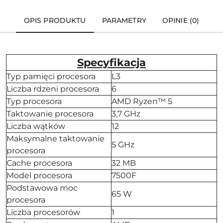
OPIS PRODUKTU
PARAMETRY
OPINIE (0)
Specyfikacja
Typ pamięci procesora
L3
Liczba rdzeni procesora
6
Typ procesora
AMD Ryzen™ 5
Taktowanie procesora
3,7 GHz
Liczba wątków
12
Maksymalne taktowanie
5 GHz
procesora
Cache procesora
32 MB
Model procesora
7500F
Podstawowa moc
65 W
procesora
Liczba procesorów
1