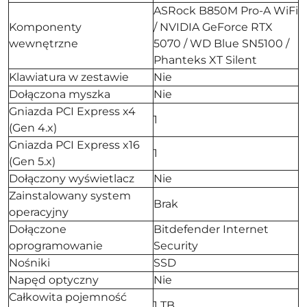
ASRock B850M Pro-A WiFi
Komponenty
/ NVIDIA GeForce RTX
wewnętrzne
5070 / WD Blue SN5100 /
Phanteks XT Silent
Klawiatura w zestawie
Nie
Dołączona myszka
Nie
Gniazda PCI Express x4
1
(Gen 4.x)
Gniazda PCI Express x16
1
(Gen 5.x)
Dołączony wyświetlacz
Nie
Zainstalowany system
Brak
operacyjny
Dołączone
Bitdefender Internet
oprogramowanie
Security
Nośniki
SSD
Napęd optyczny
Nie
Całkowita pojemność
1 TB