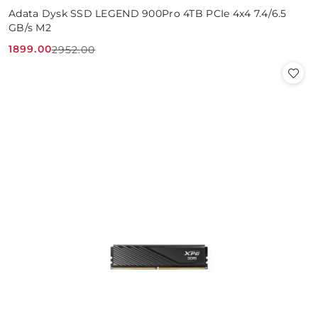
Adata Dysk SSD LEGEND 900Pro 4TB PCIe 4x4 7.4/6.5
GB/s M2
1899.00
2952.00
Cena
Cena
promocyjna:
przed
promocją: