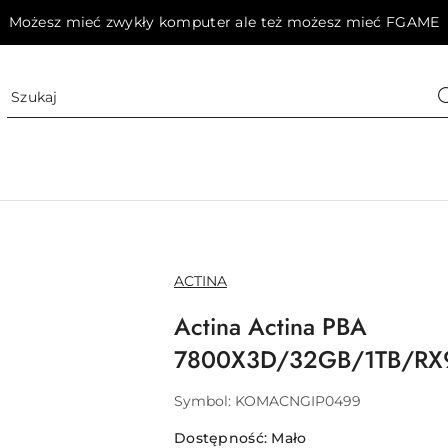
Możesz mieć zwykły komputer ale też możesz mieć FGAME
NAZWA
ACTINA
PRODUCENTA:
Actina Actina PBA
7800X3D/32GB/1TB/RX
Symbol:
KOMACNGIP0499
Dostępność:
Mało