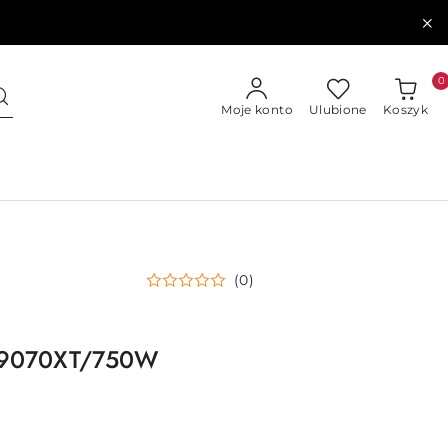
0
Moje konto
Ulubione
Koszyk
(0)
9070XT/750W