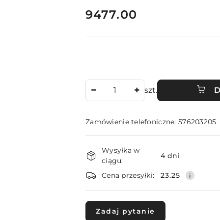
cena:
9477.00
Ilość
szt.
D
Zamówienie telefoniczne: 576203205
Dostępność
Wysyłka w
i
4 dni
ciągu:
dostawa
Cena przesyłki:
23.25
Zadaj pytanie