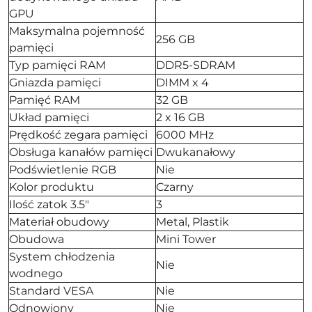
GPU
Maksymalna pojemność
256 GB
pamięci
Typ pamięci RAM
DDR5-SDRAM
Gniazda pamięci
DIMM x 4
Pamięć RAM
32 GB
Układ pamięci
2 x 16 GB
Prędkość zegara pamięci
6000 MHz
Obsługa kanałów pamięci
Dwukanałowy
Podświetlenie RGB
Nie
Kolor produktu
Czarny
Ilość zatok 3.5"
3
Materiał obudowy
Metal, Plastik
Obudowa
Mini Tower
System chłodzenia
Nie
wodnego
Standard VESA
Nie
Odnowiony
Nie