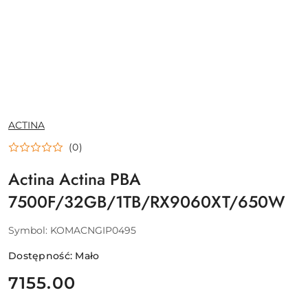
NAZWA
ACTINA
PRODUCENTA:
(0)
Actina Actina PBA
7500F/32GB/1TB/RX9060XT/650W
Symbol:
KOMACNGIP0495
Dostępność:
Mało
cena:
7155.00