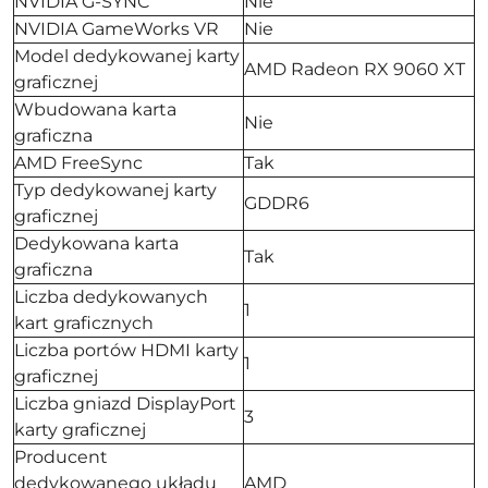
NVIDIA G-SYNC
Nie
NVIDIA GameWorks VR
Nie
Model dedykowanej karty
AMD Radeon RX 9060 XT
graficznej
Wbudowana karta
Nie
graficzna
AMD FreeSync
Tak
Typ dedykowanej karty
GDDR6
graficznej
Dedykowana karta
Tak
graficzna
Liczba dedykowanych
1
kart graficznych
Liczba portów HDMI karty
1
graficznej
Liczba gniazd DisplayPort
3
karty graficznej
Producent
dedykowanego układu
AMD