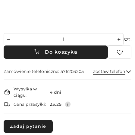
Ilość
szt.
Do koszyka
Zamówienie telefoniczne: 576203205
Zostaw telefon
Dostępność
Wysyłka w
i
4 dni
ciągu:
dostawa
Wyślij
Cena przesyłki:
23.25
Zadaj pytanie