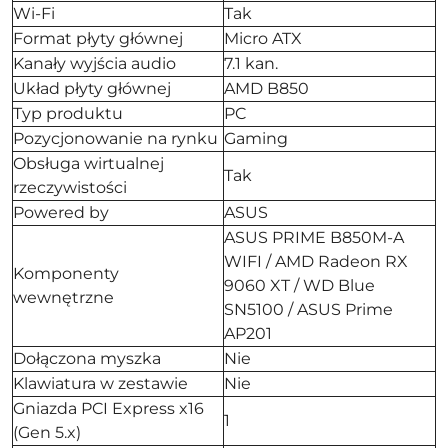
Wi-Fi
Tak
Format płyty głównej
Micro ATX
Kanały wyjścia audio
7.1 kan.
Układ płyty głównej
AMD B850
Typ produktu
PC
Pozycjonowanie na rynku
Gaming
Obsługa wirtualnej
Tak
rzeczywistości
Powered by
ASUS
ASUS PRIME B850M-A
WIFI / AMD Radeon RX
Komponenty
9060 XT / WD Blue
wewnętrzne
SN5100 / ASUS Prime
AP201
Dołączona myszka
Nie
Klawiatura w zestawie
Nie
Gniazda PCI Express x16
1
(Gen 5.x)