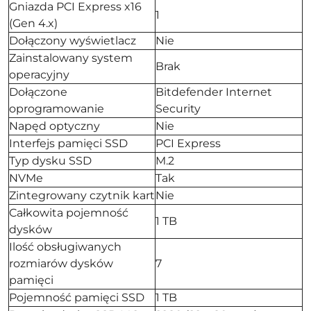
Gniazda PCI Express x16
1
(Gen 4.x)
Dołączony wyświetlacz
Nie
Zainstalowany system
Brak
operacyjny
Dołączone
Bitdefender Internet
oprogramowanie
Security
Napęd optyczny
Nie
Interfejs pamięci SSD
PCI Express
Typ dysku SSD
M.2
NVMe
Tak
Zintegrowany czytnik kart
Nie
Całkowita pojemność
1 TB
dysków
Ilość obsługiwanych
rozmiarów dysków
7
pamięci
Pojemność pamięci SSD
1 TB