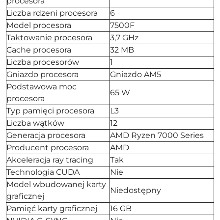
procesora
Liczba rdzeni procesora
6
Model procesora
7500F
Taktowanie procesora
3,7 GHz
Cache procesora
32 MB
Liczba procesorów
1
Gniazdo procesora
Gniazdo AM5
Podstawowa moc
65 W
procesora
Typ pamięci procesora
L3
Liczba wątków
12
Generacja procesora
AMD Ryzen 7000 Series
Producent procesora
AMD
Akceleracja ray tracing
Tak
Technologia CUDA
Nie
Model wbudowanej karty
Niedostępny
graficznej
Pamięć karty graficznej
16 GB