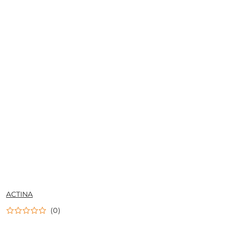
NAZWA
ACTINA
PRODUCENTA:
(0)