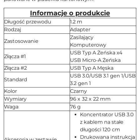
Informacje o produkcie
Długość przewodu
1.2 m
Rodzaj
Adapter
Zasilający
Zastosowanie
Komputerowy
USB Typ A Żeńska x4
Złącza #1
USB Micro-A Żeńska
Złącza #2
USB Typ A Męska
USB 3.0/USB 3.1 gen 1/USB
Standard
3.2 gen 1
Kolor
Czarny
Wymiary
96 x 32 x 22 mm
Waga
76 g
Koncentrator USB 3.0
z kablem na stałe
długości 120 cm
Drukowana instrukcja
Akcesoria w zestawie