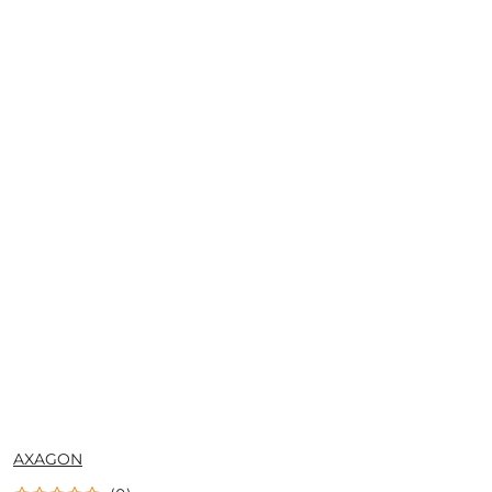
NAZWA
AXAGON
PRODUCENTA: