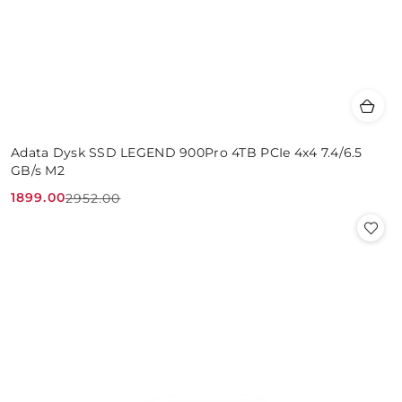
Adata Dysk SSD LEGEND 900Pro 4TB PCIe 4x4 7.4/6.5
GB/s M2
1899.00
2952.00
Cena
Cena
promocyjna:
przed
promocją: