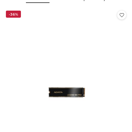
Pomiń karuzelę produktów
o
o
statusie:
statusie:
-36%