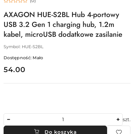
(0)
AXAGON HUE-S2BL Hub 4-portowy
USB 3.2 Gen 1 charging hub, 1.2m
kabel, microUSB dodatkowe zasilanie
Symbol:
HUE-S2BL
Dostępność:
Mało
cena:
54.00
Ilość
szt.
Do koszyka