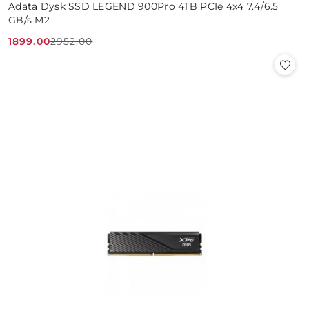
Adata Dysk SSD LEGEND 900Pro 4TB PCIe 4x4 7.4/6.5
GB/s M2
1899.00
2952.00
Cena
Cena
promocyjna:
przed
promocją: