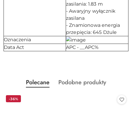
zasilania: 1.83 m
- Awaryjny wyłącznik
zasilana
- Znamionowa energia
przepięcia: 645 Dżule
Oznaczenia
Data Act
APC - __APC%
Produkty
Produkty
Polecane
Podobne produkty
Pomiń karuzelę produktów
o
o
statusie:
statusie:
-36%