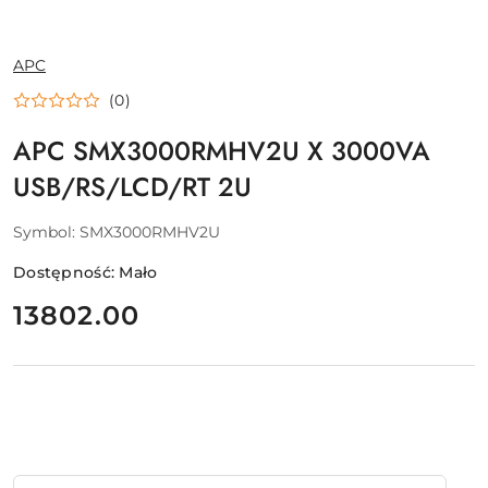
NAZWA
APC
PRODUCENTA:
(0)
APC SMX3000RMHV2U X 3000VA
USB/RS/LCD/RT 2U
Symbol:
SMX3000RMHV2U
Dostępność:
Mało
cena:
13802.00
Ilość