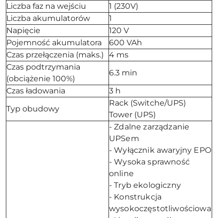
Liczba faz na wejściu
1 (230V)
Liczba akumulatorów
1
Napięcie
120 V
Pojemność akumulatora
600 VAh
Czas przełączenia (maks.)
4 ms
Czas podtrzymania
6.3 min
(obciążenie 100%)
Czas ładowania
3 h
Rack (Switche/UPS)
Typ obudowy
Tower (UPS)
- Zdalne zarządzanie
UPSem
- Wyłącznik awaryjny EPO
- Wysoka sprawność
online
- Tryb ekologiczny
- Konstrukcja
wysokoczęstotliwościowa