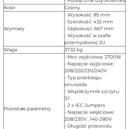
- Podręcznik użytkownika
Kolor
Czarny
- Wysokość: 85 mm
- Szerokość: 432 mm
Wymiary
- Głębokość: 667 mm
- Wysokość w szafie
przemysłowej: 2U
Waga
37.32 kg
- Moc wyjściowa: 2700W
- Napięcie wyjściowe:
208/220/230/240V
- Typ przebiegu:
sinusoida
- Współczynnik szczytu:
3:1
- 2 x IEC Jumpers
Pozostałe parametry
- Napięcie wejściowe:
208/230V , 140-280V
- Długość przewodu