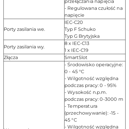
przełączania napięcia
- Regulowana czułość na
napięcie
IEC-C20
Porty zasilania we.
Typ F Schuko
Typ G Brytyjska
8 x IEC-C13
Porty zasilania wy.
1 x IEC-C19
Złącza
SmartSlot
- Środowisko operacyjne:
0 - 45 °C
- Wilgotność względna
podczas pracy: 0 - 95%
- Wysokość n.p.m.
podczas pracy: 0-3000 m
- Temperatura
(przechowywanie): -15 -
45 °C
- Wilgotność względna