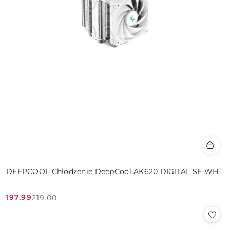
DEEPCOOL Chłodzenie DeepCool AK620 DIGITAL SE WH
197.99
219.00
Cena
Cena
promocyjna:
przed
promocją: