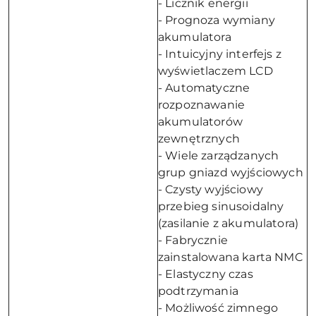
- Licznik energii
- Prognoza wymiany
akumulatora
- Intuicyjny interfejs z
wyświetlaczem LCD
- Automatyczne
rozpoznawanie
akumulatorów
zewnętrznych
- Wiele zarządzanych
grup gniazd wyjściowych
- Czysty wyjściowy
przebieg sinusoidalny
(zasilanie z akumulatora)
- Fabrycznie
zainstalowana karta NMC
- Elastyczny czas
podtrzymania
- Możliwość zimnego