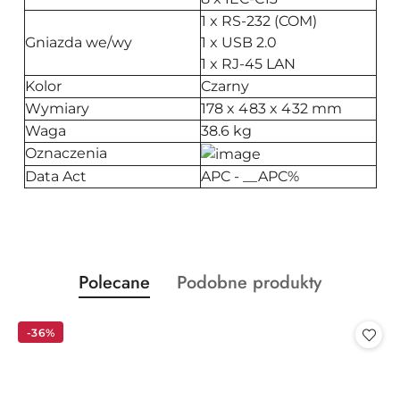
1 x RS-232 (COM)
Gniazda we/wy
1 x USB 2.0
1 x RJ-45 LAN
Kolor
Czarny
Wymiary
178 x 483 x 432 mm
Waga
38.6 kg
Oznaczenia
Data Act
APC - __APC%
Produkty
Produkty
Polecane
Podobne produkty
Pomiń karuzelę produktów
o
o
statusie:
statusie:
-36%