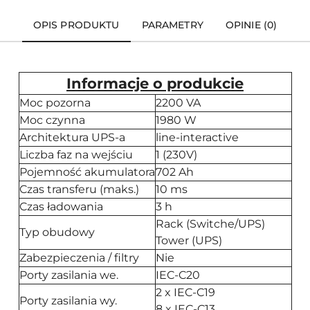
OPIS PRODUKTU
PARAMETRY
OPINIE (0)
Informacje o produkcie
Moc pozorna
2200 VA
Moc czynna
1980 W
Architektura UPS-a
line-interactive
Liczba faz na wejściu
1 (230V)
Pojemność akumulatora
702 Ah
Czas transferu (maks.)
10 ms
Czas ładowania
3 h
Rack (Switche/UPS)
Typ obudowy
Tower (UPS)
Zabezpieczenia / filtry
Nie
Porty zasilania we.
IEC-C20
2 x IEC-C19
Porty zasilania wy.
8 x IEC-C13