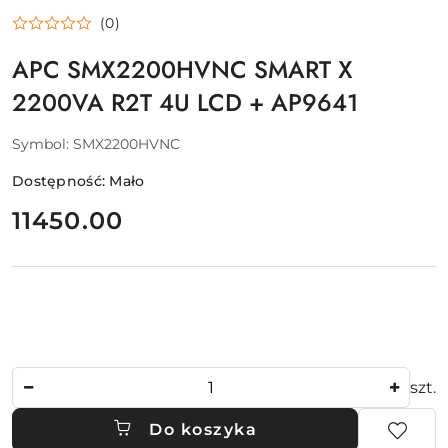
(0)
APC SMX2200HVNC SMART X
2200VA R2T 4U LCD + AP9641
Symbol:
SMX2200HVNC
Dostępność:
Mało
cena:
11450.00
Ilość
szt.
Do koszyka