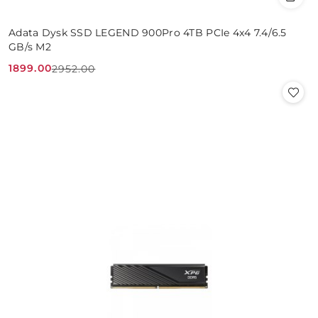
Adata Dysk SSD LEGEND 900Pro 4TB PCIe 4x4 7.4/6.5
GB/s M2
1899.00
2952.00
Cena
Cena
promocyjna:
przed
promocją: