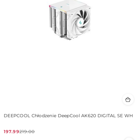
DEEPCOOL Chłodzenie DeepCool AK620 DIGITAL SE WH
197.99
219.00
Cena
Cena