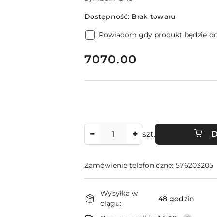
Dostępność:
Brak towaru
Powiadom gdy produkt będzie d
cena:
7070.00
Ilość
szt.
D
Zamówienie telefoniczne: 576203205
Dostępność
Wysyłka w
i
48 godzin
ciągu: