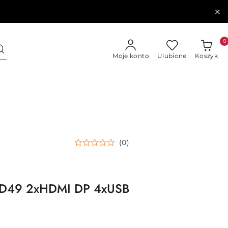
0
Moje konto
Ulubione
Koszyk
(0)
PD49 2xHDMI DP 4xUSB