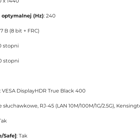
20 x 1440
i optymalnej (Hz)
: 240
,07 B (8 bit + FRC)
00 stopni
00 stopni
: VESA DisplayHDR True Black 400
cie słuchawkowe, RJ-45 (LAN 10M/100M/1G/2.5G), Kensingt
 Tak
e/Safe]
: Tak