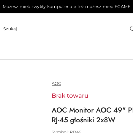
Możesz mieć zwykły komputer ale też możesz mieć FGAME
NAZWA
AOC
PRODUCENTA:
Brak towaru
AOC Monitor AOC 49" 
RJ-45 głośniki 2x8W
Symbol:
PD49