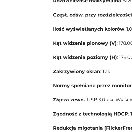
Rozdzielczość maksymalna
: 51
Częst. odśw. przy rozdzielczośc
Ilość wyświetlanych kolorów
: 1
Kąt widzenia pionowy (V)
: 178.
Kąt widzenia poziomy (H)
: 178.
Zakrzywiony ekran
: Tak
Normy spełniane przez monitor
Złącza zewn.
: USB 3.0 x 4, Wyjś
Zgodność z technologią HDCP
:
Redukcja migotania [FlickerFre