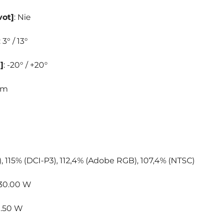
vot]
: Nie
: 3° / 13°
]
: -20° / +20°
mm
), 115% (DCI-P3), 112,4% (Adobe RGB), 107,4% (NTSC)
130.00 W
0.50 W