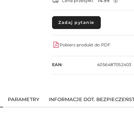
dostawa
Cena przesyłki:
14.99
Zadaj pytanie
Pobierz produkt do PDF
EAN:
4056487052403
PARAMETRY
INFORMACJE DOT. BEZPIECZEŃ