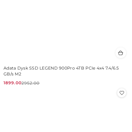
Adata Dysk SSD LEGEND 900Pro 4TB PCIe 4x4 7.4/6.5
GB/s M2
1899.00
2952.00
Cena
Cena
promocyjna:
przed
promocją: