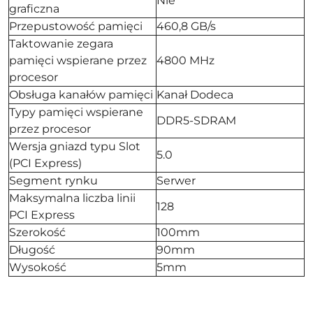
Nie
graficzna
Przepustowość pamięci
460,8 GB/s
Taktowanie zegara
pamięci wspierane przez
4800 MHz
procesor
Obsługa kanałów pamięci
Kanał Dodeca
Typy pamięci wspierane
DDR5-SDRAM
przez procesor
Wersja gniazd typu Slot
5.0
(PCI Express)
Segment rynku
Serwer
Maksymalna liczba linii
128
PCI Express
Szerokość
100mm
Długość
90mm
Wysokość
5mm