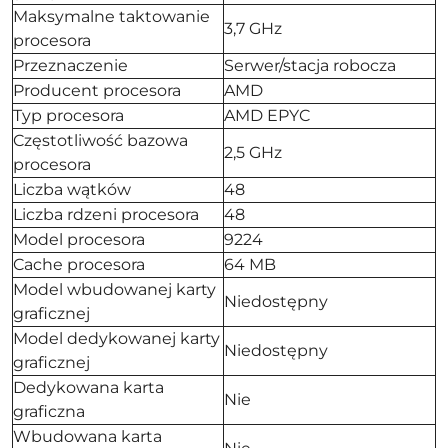
Maksymalne taktowanie
3,7 GHz
procesora
Przeznaczenie
Serwer/stacja robocza
Producent procesora
AMD
Typ procesora
AMD EPYC
Częstotliwość bazowa
2,5 GHz
procesora
Liczba wątków
48
Liczba rdzeni procesora
48
Model procesora
9224
Cache procesora
64 MB
Model wbudowanej karty
Niedostępny
graficznej
Model dedykowanej karty
Niedostępny
graficznej
Dedykowana karta
Nie
graficzna
Wbudowana karta