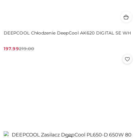
DEEPCOOL Chłodzenie DeepCool AK620 DIGITAL SE WH
197.99
219.00
Cena
Cena
promocyjna:
przed
promocją: