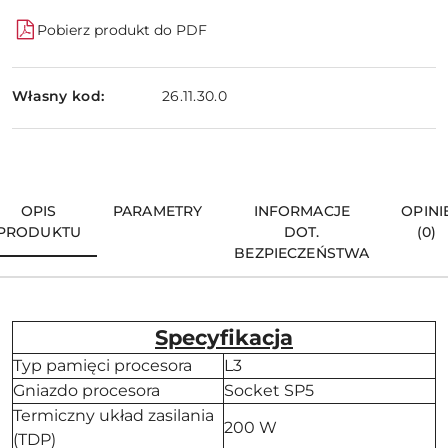
Pobierz produkt do PDF
Własny kod:
26.11.30.0
OPIS
PARAMETRY
INFORMACJE
OPINI
PRODUKTU
DOT.
(0)
BEZPIECZEŃSTWA
Specyfikacja
Typ pamięci procesora
L3
Gniazdo procesora
Socket SP5
Termiczny układ zasilania
200 W
(TDP)