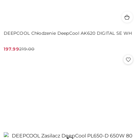
DEEPCOOL Chłodzenie DeepCool AK620 DIGITAL SE WH
197.99
219.00
Cena
Cena
promocyjna:
przed
promocją: