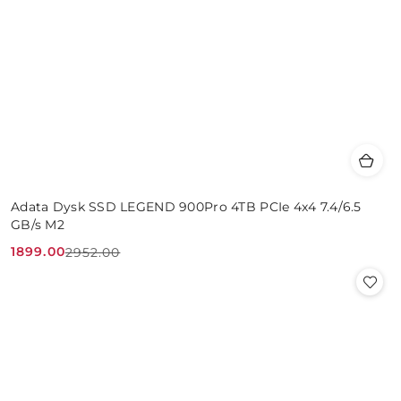
Adata Dysk SSD LEGEND 900Pro 4TB PCIe 4x4 7.4/6.5
GB/s M2
1899.00
2952.00
Cena
Cena
promocyjna:
przed
promocją: