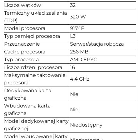
Liczba wątków
32
Termiczny układ zasilania
320 W
(TDP)
Model procesora
9174F
Typ pamięci procesora
L3
Przeznaczenie
Serwer/stacja robocza
Cache procesora
256 MB
Typ procesora
AMD EPYC
Liczba rdzeni procesora
16
Maksymalne taktowanie
4,4 GHz
procesora
Dedykowana karta
Nie
graficzna
Wbudowana karta
Nie
graficzna
Model dedykowanej karty
Niedostępny
graficznej
Model wbudowanej karty