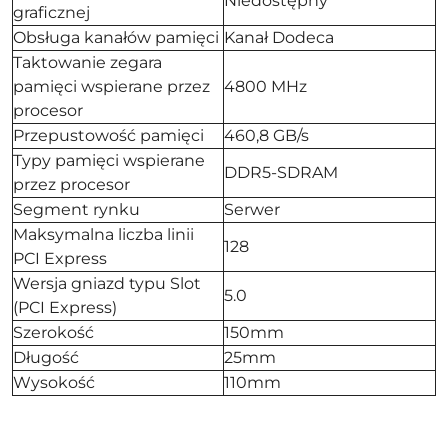
Niedostępny
graficznej
Obsługa kanałów pamięci
Kanał Dodeca
Taktowanie zegara
pamięci wspierane przez
4800 MHz
procesor
Przepustowość pamięci
460,8 GB/s
Typy pamięci wspierane
DDR5-SDRAM
przez procesor
Segment rynku
Serwer
Maksymalna liczba linii
128
PCI Express
Wersja gniazd typu Slot
5.0
(PCI Express)
Szerokość
150mm
Długość
25mm
Wysokość
110mm