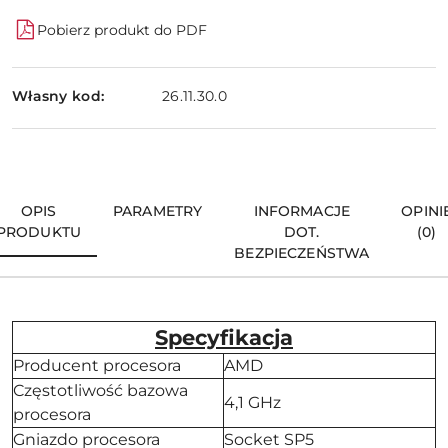
Pobierz produkt do PDF
Własny kod:
26.11.30.0
OPIS
PARAMETRY
INFORMACJE
OPINI
PRODUKTU
DOT.
(0)
BEZPIECZEŃSTWA
Specyfikacja
Producent procesora
AMD
Częstotliwość bazowa
4,1 GHz
procesora
Gniazdo procesora
Socket SP5