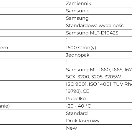
Zamiennik
Samsung
Samsung
Standardowa wydajność
Samsung MLT-D1042S
1
erem
1500 stron(y)
Jednopak
1
Samsung ML: 1660, 1665, 167
SCX: 3200, 3205, 3205W.
ISO 9001, ISO 14001, TÜV Rhe
19798), CE
Pudełko
nie)
-20 - 40 °C
Standard
Druk laserowy
New