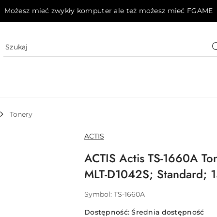
Możesz mieć zwykły komputer ale też możesz mieć FGAME
Tonery
NAZWA
ACTIS
PRODUCENTA:
ACTIS Actis TS-1660A To
MLT-D1042S; Standard; 1
Symbol:
TS-1660A
Dostępność:
Średnia dostępność