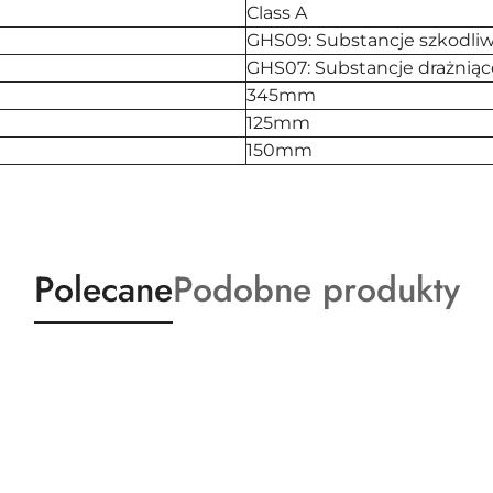
Class A
GHS09: Substancje szkodliw
GHS07: Substancje drażniąc
345mm
125mm
150mm
Produkty
Produkty
Polecane
Podobne produkty
o
o
statusie:
statusie: