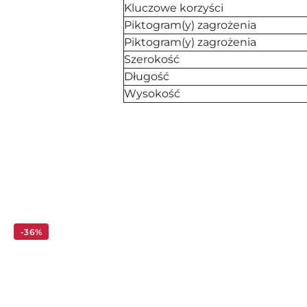
Kluczowe korzyści
Piktogram(y) zagrożenia
Piktogram(y) zagrożenia
Szerokość
Długość
Wysokość
Pomiń karuzelę produktów
-36%