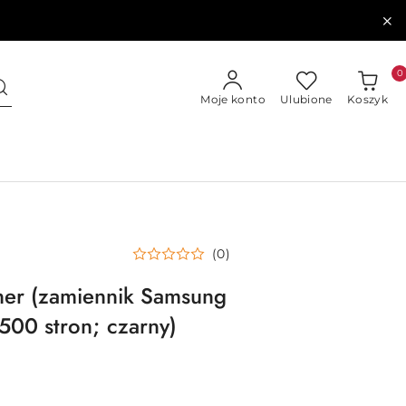
0
Moje konto
Ulubione
Koszyk
(0)
ner (zamiennik Samsung
500 stron; czarny)