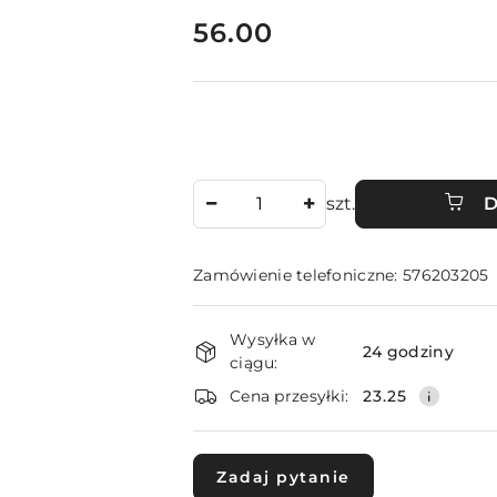
cena:
56.00
Ilość
szt.
D
Zamówienie telefoniczne: 576203205
Dostępność
Wysyłka w
i
24 godziny
ciągu:
dostawa
Cena przesyłki:
23.25
Zadaj pytanie