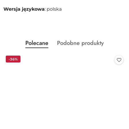
Wersja językowa
: polska
Produkty
Produkty
Polecane
Podobne produkty
Pomiń karuzelę produktów
o
o
statusie:
statusie:
-36%