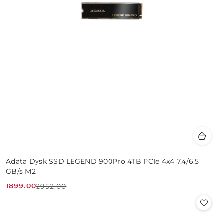
Adata Dysk SSD LEGEND 900Pro 4TB PCIe 4x4 7.4/6.5
GB/s M2
1899.00
2952.00
Cena
Cena
promocyjna:
przed
promocją: