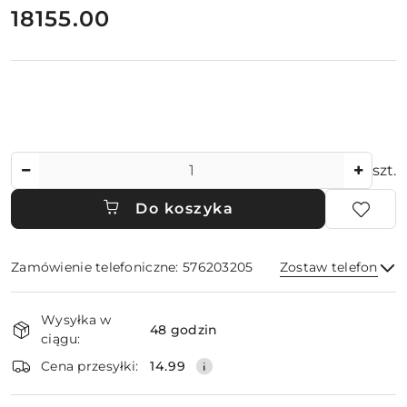
cena:
18155.00
Ilość
szt.
Do koszyka
Zamówienie telefoniczne: 576203205
Zostaw telefon
Dostępność
Wysyłka w
i
48 godzin
ciągu:
dostawa
Wyślij
Cena przesyłki:
14.99