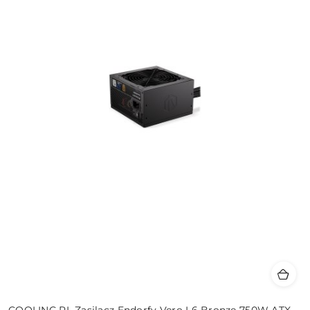
COOLING.PL Zasilacz Endorfy Vero L6 Bronze 750W ATX