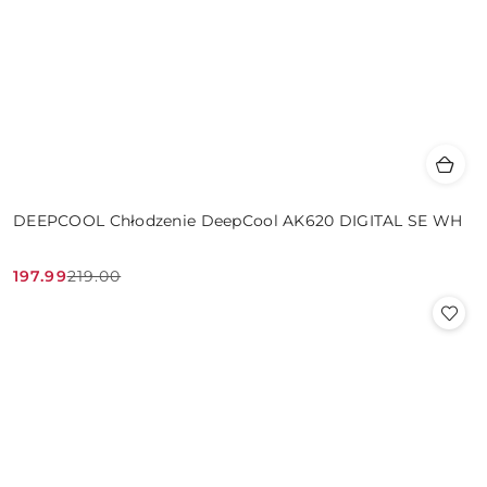
DEEPCOOL Chłodzenie DeepCool AK620 DIGITAL SE WH
197.99
219.00
Cena
Cena
promocyjna:
przed
promocją: