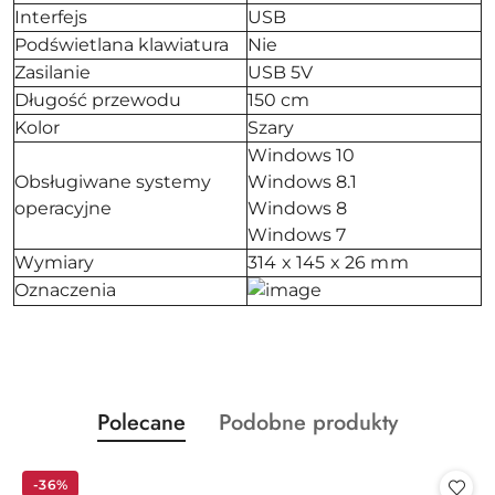
Interfejs
USB
Podświetlana klawiatura
Nie
Zasilanie
USB 5V
Długość przewodu
150 cm
Kolor
Szary
Windows 10
Obsługiwane systemy
Windows 8.1
operacyjne
Windows 8
Windows 7
Wymiary
314 x 145 x 26 mm
Oznaczenia
Produkty
Produkty
Polecane
Podobne produkty
Pomiń karuzelę produktów
o
o
statusie:
statusie:
-36%