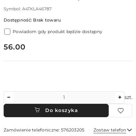
Symbol:
A4TKLA46787
Dostępność:
Brak towaru
Powiadom gdy produkt będzie dostępny
cena:
56.00
Ilość
szt.
Do koszyka
Zamówienie telefoniczne: 576203205
Zostaw telefon