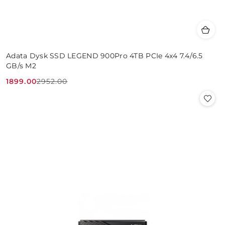
Adata Dysk SSD LEGEND 900Pro 4TB PCIe 4x4 7.4/6.5
GB/s M2
1899.00
2952.00
Cena
Cena
promocyjna:
przed
promocją: