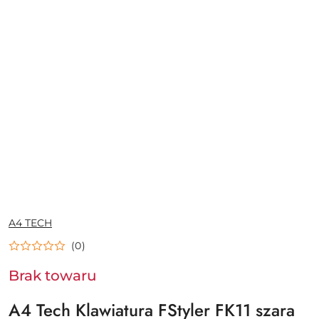
NAZWA
A4 TECH
PRODUCENTA:
(0)
Brak towaru
A4 Tech Klawiatura FStyler FK11 szara