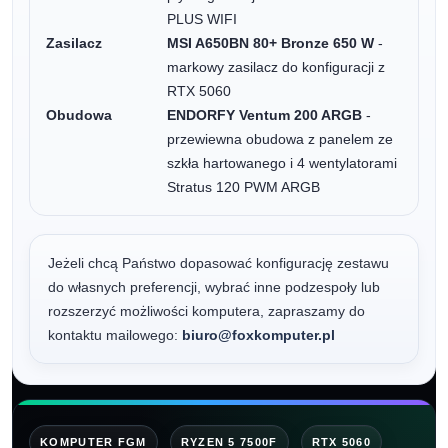
PLUS WIFI
Zasilacz
MSI A650BN 80+ Bronze 650 W
-
markowy zasilacz do konfiguracji z
RTX 5060
Obudowa
ENDORFY Ventum 200 ARGB
-
przewiewna obudowa z panelem ze
szkła hartowanego i 4 wentylatorami
Stratus 120 PWM ARGB
Jeżeli chcą Państwo dopasować konfigurację zestawu
do własnych preferencji, wybrać inne podzespoły lub
rozszerzyć możliwości komputera, zapraszamy do
kontaktu mailowego:
biuro@foxkomputer.pl
KOMPUTER FGM
RYZEN 5 7500F
RTX 5060