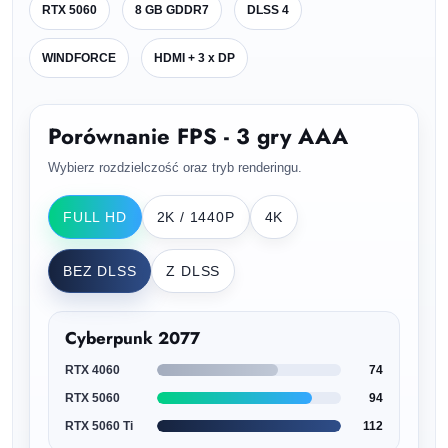
RTX 5060
8 GB GDDR7
DLSS 4
WINDFORCE
HDMI + 3 x DP
Porównanie FPS - 3 gry AAA
Wybierz rozdzielczość oraz tryb renderingu.
FULL HD
2K / 1440P
4K
BEZ DLSS
Z DLSS
Cyberpunk 2077
RTX 4060
74
RTX 5060
94
RTX 5060 Ti
112