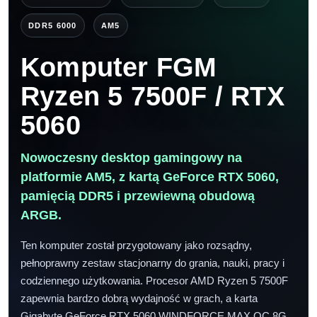
DDR5 6000
AM5
Komputer FGM
Ryzen 5 7500F / RTX
5060
Nowoczesny desktop gamingowy na
platformie AM5, z kartą GeForce RTX 5060,
pamięcią DDR5 i przewiewną obudową
ARGB.
Ten komputer został przygotowany jako rozsądny,
pełnoprawny zestaw stacjonarny do grania, nauki, pracy i
codziennego użytkowania. Procesor AMD Ryzen 5 7500F
zapewnia bardzo dobrą wydajność w grach, a karta
Gigabyte GeForce RTX 5060 WINDFORCE MAX OC 8G