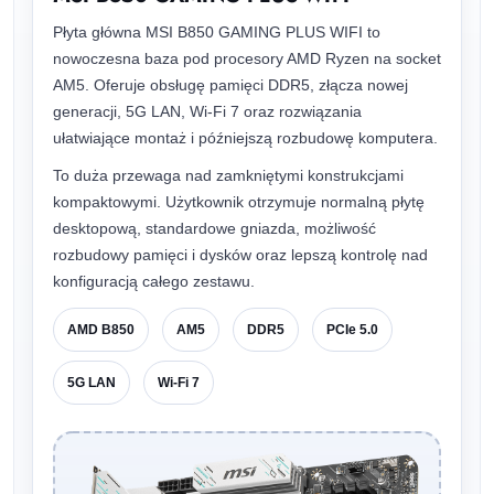
Płyta główna MSI B850 GAMING PLUS WIFI to
nowoczesna baza pod procesory AMD Ryzen na socket
AM5. Oferuje obsługę pamięci DDR5, złącza nowej
generacji, 5G LAN, Wi-Fi 7 oraz rozwiązania
ułatwiające montaż i późniejszą rozbudowę komputera.
To duża przewaga nad zamkniętymi konstrukcjami
kompaktowymi. Użytkownik otrzymuje normalną płytę
desktopową, standardowe gniazda, możliwość
rozbudowy pamięci i dysków oraz lepszą kontrolę nad
konfiguracją całego zestawu.
AMD B850
AM5
DDR5
PCIe 5.0
5G LAN
Wi-Fi 7