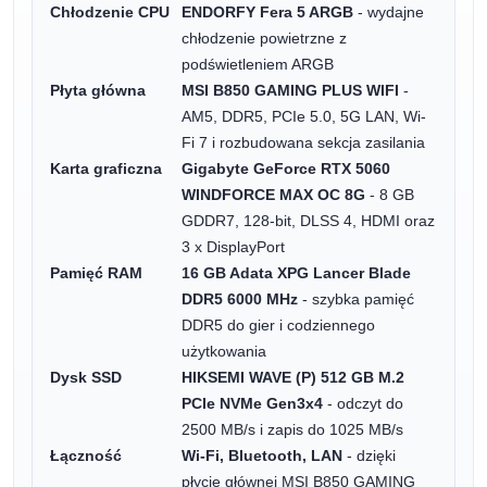
Chłodzenie CPU
ENDORFY Fera 5 ARGB
- wydajne
chłodzenie powietrzne z
podświetleniem ARGB
Płyta główna
MSI B850 GAMING PLUS WIFI
-
AM5, DDR5, PCIe 5.0, 5G LAN, Wi-
Fi 7 i rozbudowana sekcja zasilania
Karta graficzna
Gigabyte GeForce RTX 5060
WINDFORCE MAX OC 8G
- 8 GB
GDDR7, 128-bit, DLSS 4, HDMI oraz
3 x DisplayPort
Pamięć RAM
16 GB Adata XPG Lancer Blade
DDR5 6000 MHz
- szybka pamięć
DDR5 do gier i codziennego
użytkowania
Dysk SSD
HIKSEMI WAVE (P) 512 GB M.2
PCIe NVMe Gen3x4
- odczyt do
2500 MB/s i zapis do 1025 MB/s
Łączność
Wi-Fi, Bluetooth, LAN
- dzięki
płycie głównej MSI B850 GAMING