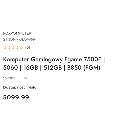
NAZWA
FOXKOMPUTER
PRODUCENTA:
STRONA GŁÓWNA
(0)
Komputer Gamingowy Fgame 7500F |
5060 | 16GB | 512GB | B850 (FGM)
Symbol:
FGM
Dostępność:
Mało
cena:
5099.99