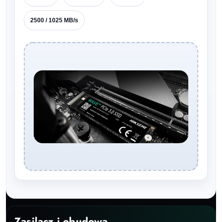
2500 / 1025 MB/s
Zasilacz i obudowa