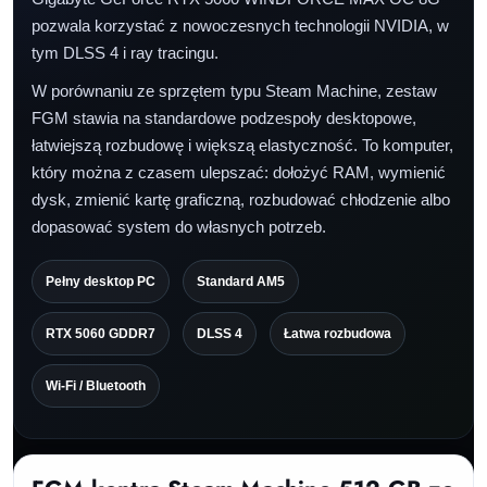
pozwala korzystać z nowoczesnych technologii NVIDIA, w
tym DLSS 4 i ray tracingu.
W porównaniu ze sprzętem typu Steam Machine, zestaw
FGM stawia na standardowe podzespoły desktopowe,
łatwiejszą rozbudowę i większą elastyczność. To komputer,
który można z czasem ulepszać: dołożyć RAM, wymienić
dysk, zmienić kartę graficzną, rozbudować chłodzenie albo
dopasować system do własnych potrzeb.
Pełny desktop PC
Standard AM5
RTX 5060 GDDR7
DLSS 4
Łatwa rozbudowa
Wi-Fi / Bluetooth