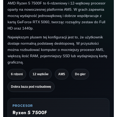
AMD Ryzen 5 7500F to 6-rdzeniowy i 12-wątkowy procesor
oparty na nowoczesnej platformie AM5. W grach zapewnia
mocną wydajność jednowątkową i dobrze współpracuje z
kartą GeForce RTX 5060, tworząc rozsądny zestaw do Full
HD oraz 1440p.
Największym plusem tej konfiguracji jest to, że użytkownik
dostaje normalną podstawę desktopową. W przyszłości
można rozbudować komputer o mocniejszy procesor AM5,
większą ilość RAM, pojemniejszy SSD lub wydajniejszą kartę
graficzną.
6 rdzeni
12 wątków
AM5
Do gier
Dobra baza pod rozbudowę
PROCESOR
Ryzen 5 7500F