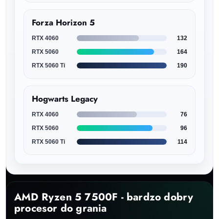
Forza Horizon 5
RTX 4060
132
RTX 5060
164
RTX 5060 Ti
190
Hogwarts Legacy
RTX 4060
76
RTX 5060
96
RTX 5060 Ti
114
AMD Ryzen 5 7500F - bardzo dobry
procesor do grania