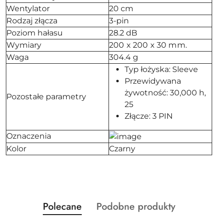
Wentylator
20 cm
Rodzaj złącza
3-pin
Poziom hałasu
28.2 dB
Wymiary
200 x 200 x 30 mm.
Waga
304.4 g
Typ łożyska: Sleeve
Przewidywana
żywotność: 30,000 h,
Pozostałe parametry
25
Złącze: 3 PIN
Oznaczenia
Kolor
Czarny
Produkty
Produkty
Polecane
Podobne produkty
Pomiń karuzelę produktów