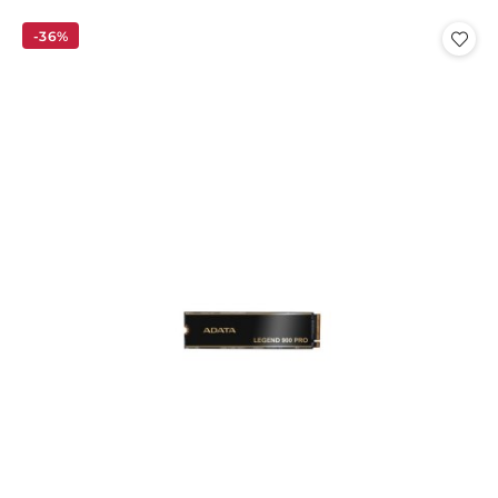
o
o
statusie:
statusie:
-36%