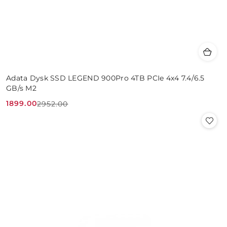
Adata Dysk SSD LEGEND 900Pro 4TB PCIe 4x4 7.4/6.5
GB/s M2
1899.00
2952.00
Cena
Cena
promocyjna:
przed
promocją: