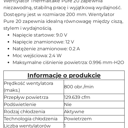
Wentylator Thermaltake Pure 20 zapewnia
niezawodną, stabilną pracę i wyjątkową wydajność.
Dostępny jest w rozmiarze 200 mm. Wentylator
Pure 20 zapewnia idealną równowagę między ciszą,
stylem i wydajnością.
Napięcie startowe: 9.0 V
Napięcie znamionowe: 12 V
Natężenie znamionowe: 0.2 A
Moc wejściowa: 2.4 W
Maksymalne ciśnienie powietrza: 0.996 mm-H2O
Informacje o produkcie
Prędkość wentylatora
800 obr./min
(maks.)
Przepływ powietrza
129.639 cfm
Podświetlenie
Nie
Rodzaj chłodzenia
Aktywne
Technologia chłodzenia
Powietrzem
Liczba wentylatorów
1