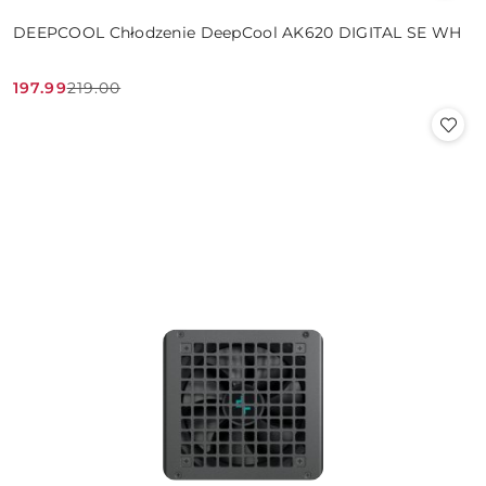
DEEPCOOL Chłodzenie DeepCool AK620 DIGITAL SE WH
197.99
219.00
Cena
Cena
promocyjna:
przed
promocją: