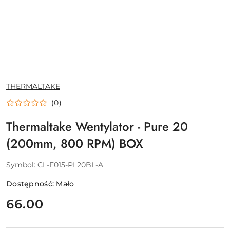
NAZWA
THERMALTAKE
PRODUCENTA:
(0)
Thermaltake Wentylator - Pure 20
(200mm, 800 RPM) BOX
Symbol:
CL-F015-PL20BL-A
Dostępność:
Mało
cena:
66.00