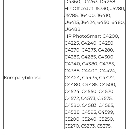
D4360, D4263, D4268
HP OfficeJet J5730, J5780,
J5785, J6400, J6410,
U6415, J6424, 6450, 6480,
U6488
HP PhotoSmart C4200,
C4225, C4240, C4250,
C4270, C4273, C4280,
C4283, C4285, C4300,
C4340, C4380, C4385,
C4388, C4400, C4424,
Kompatybilność
C4424, C4435, C4472,
C4480, C4485, C4500,
C4524, C4550, C4570,
C4572, C4573, C4575,
C4580, C4583, C4585,
C4588, C4593, C4599,
C5200, C5240, C5250,
C5270, C5273, C5275,