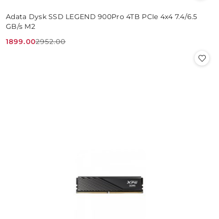
Adata Dysk SSD LEGEND 900Pro 4TB PCIe 4x4 7.4/6.5
GB/s M2
1899.00
2952.00
Cena
Cena
promocyjna:
przed
promocją: