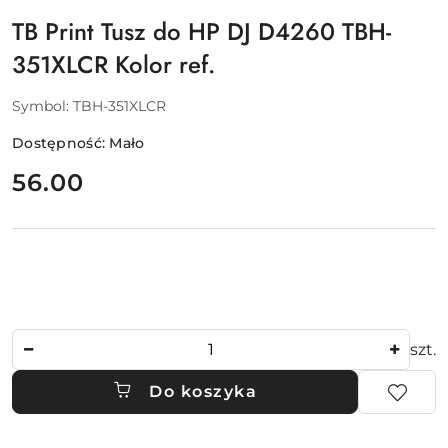
TB Print Tusz do HP DJ D4260 TBH-
351XLCR Kolor ref.
Symbol:
TBH-351XLCR
Dostępność:
Mało
cena:
56.00
Ilość
szt.
Do koszyka