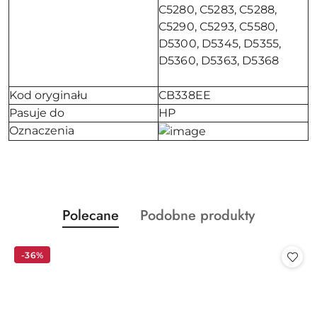
C5280, C5283, C5288,
C5290, C5293, C5580,
D5300, D5345, D5355,
D5360, D5363, D5368
Kod oryginału
CB338EE
Pasuje do
HP
Oznaczenia
Produkty
Produkty
Polecane
Podobne produkty
Pomiń karuzelę produktów
o
o
statusie:
statusie:
-36%