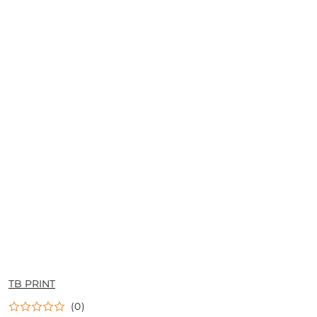
NAZWA
TB PRINT
PRODUCENTA:
(0)