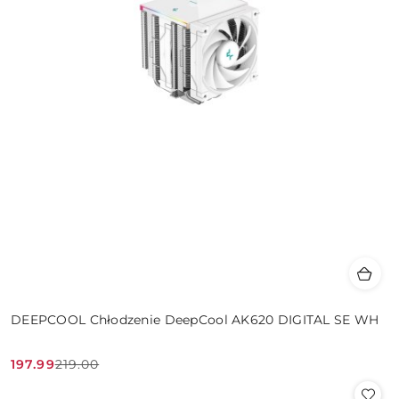
DEEPCOOL Chłodzenie DeepCool AK620 DIGITAL SE WH
197.99
219.00
Cena
Cena
promocyjna:
przed