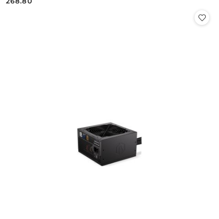
268.80
Cena: